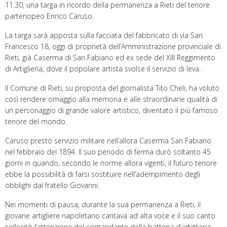
11.30, una targa in ricordo della permanenza a Rieti del tenore
partenopeo Enrico Caruso.
La targa sarà apposta sulla facciata del fabbricato di via San
Francesco 18, oggi di proprietà dell’Amministrazione provinciale di
Rieti, già Caserma di San Fabiano ed ex sede del XIII Reggimento
di Artiglieria, dove il popolare artista svolse il servizio di leva.
Il Comune di Rieti, su proposta del giornalista Tito Cheli, ha voluto
così rendere omaggio alla memoria e alle straordinarie qualità di
un personaggio di grande valore artistico, diventato il più famoso
tenore del mondo.
Caruso prestò servizio militare nell’allora Caserma San Fabiano
nel febbraio del 1894. Il suo periodo di ferma durò soltanto 45
giorni in quando, secondo le norme allora vigenti, il futuro tenore
ebbe la possibilità di farsi sostituire nell’adempimento degli
obblighi dal fratello Giovanni.
Nei momenti di pausa, durante la sua permanenza a Rieti, il
giovane artigliere napoletano cantava ad alta voce e il suo canto
sollecitò l’attenzione del comandante della batteria d’artiglieria,