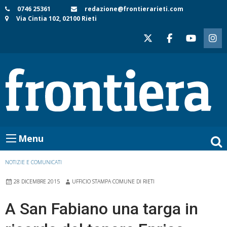
Skip
0746 25361
redazione@frontierarieti.com
Via Cintia 102, 02100 Rieti
to
content
Menu
NOTIZIE E COMUNICATI
28 DICEMBRE 2015
UFFICIO STAMPA COMUNE DI RIETI
A San Fabiano una targa in