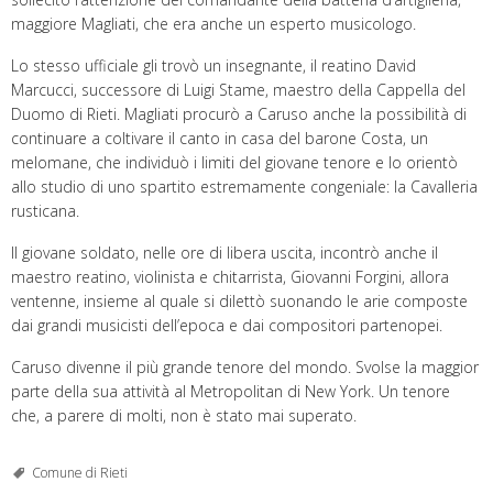
maggiore Magliati, che era anche un esperto musicologo.
Lo stesso ufficiale gli trovò un insegnante, il reatino David
Marcucci, successore di Luigi Stame, maestro della Cappella del
Duomo di Rieti. Magliati procurò a Caruso anche la possibilità di
continuare a coltivare il canto in casa del barone Costa, un
melomane, che individuò i limiti del giovane tenore e lo orientò
allo studio di uno spartito estremamente congeniale: la Cavalleria
rusticana.
Il giovane soldato, nelle ore di libera uscita, incontrò anche il
maestro reatino, violinista e chitarrista, Giovanni Forgini, allora
ventenne, insieme al quale si dilettò suonando le arie composte
dai grandi musicisti dell’epoca e dai compositori partenopei.
Caruso divenne il più grande tenore del mondo. Svolse la maggior
parte della sua attività al Metropolitan di New York. Un tenore
che, a parere di molti, non è stato mai superato.
Comune di Rieti