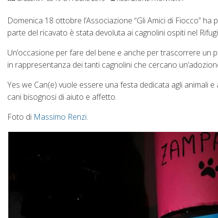
Domenica 18 ottobre l’Associazione “Gli Amici di Fiocco” ha
parte del ricavato è stata devoluta ai cagnolini ospiti nel Rifug
Un’occasione per fare del bene e anche per trascorrere un p
in rappresentanza dei tanti cagnolini che cercano un’adozion
Yes we Can(e) vuole essere una festa dedicata agli animali e
cani bisognosi di aiuto e affetto.
Foto di
Massimo Renzi
.