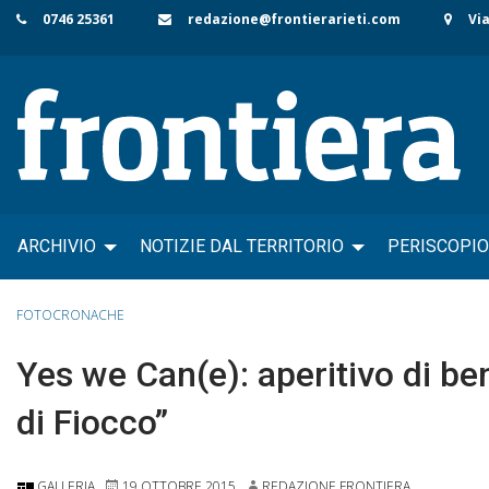
Skip
0746 25361
redazione@frontierarieti.com
Via
to
content
ARCHIVIO
NOTIZIE DAL TERRITORIO
PERISCOPIO
FOTOCRONACHE
Yes we Can(e): aperitivo di ben
di Fiocco”
GALLERIA
19 OTTOBRE 2015
REDAZIONE FRONTIERA