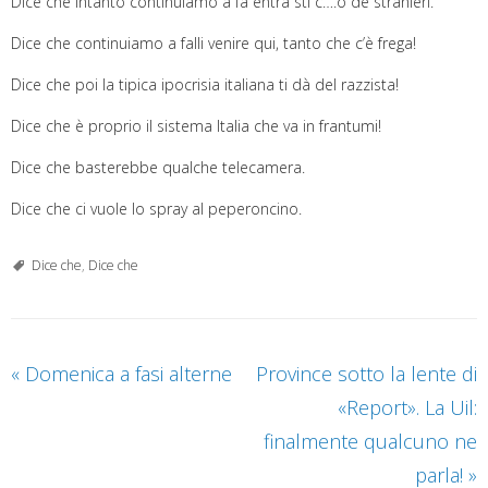
Dice che intanto continuiamo a fa entrà sti c….o de stranieri.
Dice che continuiamo a falli venire qui, tanto che c’è frega!
Dice che poi la tipica ipocrisia italiana ti dà del razzista!
Dice che è proprio il sistema Italia che va in frantumi!
Dice che
basterebbe qualche telecamera.
Dice che ci vuole lo spray al peperoncino.
Dice che
,
Dice che
«
Domenica a fasi alterne
Province sotto la lente di
«Report». La Uil:
finalmente qualcuno ne
parla!
»