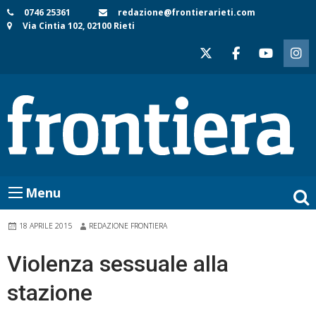
Skip
0746 25361
redazione@frontierarieti.com
Via Cintia 102, 02100 Rieti
to
content
Menu
18 APRILE 2015
REDAZIONE FRONTIERA
Violenza sessuale alla
stazione