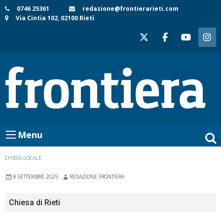
Skip
0746 25361
redazione@frontierarieti.com
Via Cintia 102, 02100 Rieti
to
content
Menu
CHIESA LOCALE
8 SETTEMBRE 2025
REDAZIONE FRONTIERA
Chiesa di Rieti