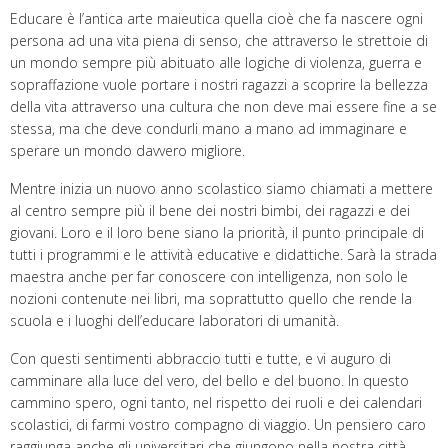
Educare è l’antica arte maieutica quella cioè che fa nascere ogni
persona ad una vita piena di senso, che attraverso le strettoie di
un mondo sempre più abituato alle logiche di violenza, guerra e
sopraffazione vuole portare i nostri ragazzi a scoprire la bellezza
della vita attraverso una cultura che non deve mai essere fine a se
stessa, ma che deve condurli mano a mano ad immaginare e
sperare un mondo davvero migliore.
Mentre inizia un nuovo anno scolastico siamo chiamati a mettere
al centro sempre più il bene dei nostri bimbi, dei ragazzi e dei
giovani. Loro e il loro bene siano la priorità, il punto principale di
tutti i programmi e le attività educative e didattiche. Sarà la strada
maestra anche per far conoscere con intelligenza, non solo le
nozioni contenute nei libri, ma soprattutto quello che rende la
scuola e i luoghi dell’educare laboratori di umanità.
Con questi sentimenti abbraccio tutti e tutte, e vi auguro di
camminare alla luce del vero, del bello e del buono. In questo
cammino spero, ogni tanto, nel rispetto dei ruoli e dei calendari
scolastici, di farmi vostro compagno di viaggio. Un pensiero caro
raggiunga anche gli universitari che giungono nella nostra città