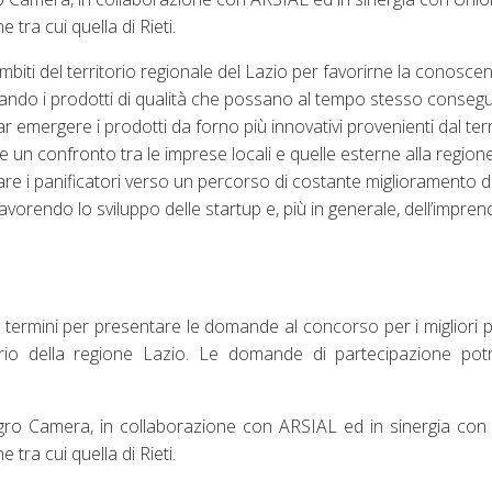
tra cui quella di Rieti.
mbiti del territorio regionale del Lazio per favorirne la conosce
iando i prodotti di qualità che possano al tempo stesso consegu
 emergere i prodotti da forno più innovativi provenienti dal terr
re un confronto tra le imprese locali e quelle esterne alla regione
lare i panificatori verso un percorso di costante miglioramento de
, favorendo lo sviluppo delle startup e, più in generale, dell’impren
termini per presentare le domande al concorso per i migliori p
itorio della regione Lazio. Le domande di partecipazione po
da Agro Camera, in collaborazione con ARSIAL ed in sinergia c
tra cui quella di Rieti.