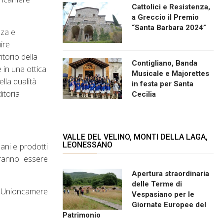
Cattolici e Resistenza,
a Greccio il Premio
“Santa Barbara 2024”
nza e
ire
itorio della
Contigliano, Banda
 in una ottica
Musicale e Majorettes
lla qualità
in festa per Santa
ditoria
Cecilia
VALLE DEL VELINO, MONTI DELLA LAGA,
LEONESSANO
ani e prodotti
tranno essere
Apertura straordinaria
delle Terme di
on Unioncamere
Vespasiano per le
Giornate Europee del
Patrimonio