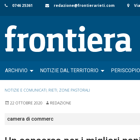
Skip
0746 25361
redazione@frontierarieti.com
Via
to
content
ARCHIVIO
NOTIZIE DAL TERRITORIO
PERISCOPIO
NOTIZIE E COMUNICATI
,
RIETI
,
ZONE PASTORALI
22 OTTOBRE 2020
REDAZIONE
camera di commerc