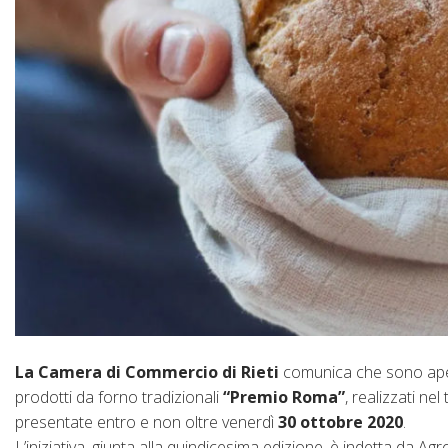
La Camera di Commercio di Rieti
comunica che sono apert
prodotti da forno tradizionali
“Premio Roma”
, realizzati n
presentate entro e non oltre venerdì
30 ottobre 2020
.
L’iniziativa, giunta alla quindicesima edizione, è indetta da