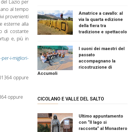
e del Lazio per
ssano al tempo
Amatrice a cavallo: al
vi provenienti
via la quarta edizione
le esterne alla
della fiera tra
so di costante
tradizione e spettacolo
artup e, più in
I suoni dei maestri del
passato
er-i-migliori-
accompagnano la
ricostruzione di
Accumoli
/201364 oppure
1364 oppure
CICOLANO E VALLE DEL SALTO
Ultimo appuntamento
con “Il lago si
racconta” al Monastero