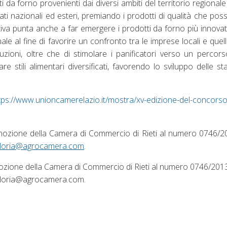
i da forno provenienti dai diversi ambiti del territorio regional
ti nazionali ed esteri, premiando i prodotti di qualità che po
iva punta anche a far emergere i prodotti da forno più innovati
ale al fine di favorire un confronto tra le imprese locali e quel
uzioni, oltre che di stimolare i panificatori verso un percor
re stili alimentari diversificati, favorendo lo sviluppo delle st
ps://www.unioncamerelazio.it/mostra/xv-edizione-del-concorso-p
 Promozione della Camera di Commercio di Rieti al numero 0746
.loria@agrocamera.com
.
Promozione della Camera di Commercio di Rieti al numero 0746/20
 w.loria@agrocamera.com.