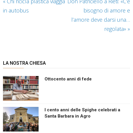
«
Chi ricicla plastica viaggia
Don Patriciello a Rieti: «C’è
in autobus
bisogno di amore e
l’amore deve darsi una…
regolata»
»
LA NOSTRA CHIESA
Ottocento anni di fede
I cento anni delle Spighe celebrati a
Santa Barbara in Agro