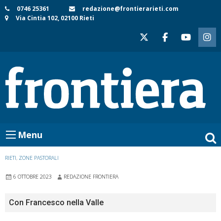
Skip
0746 25361
redazione@frontierarieti.com
Via Cintia 102, 02100 Rieti
to
content
Menu
RIETI
,
ZONE PASTORALI
6 OTTOBRE 2023
REDAZIONE FRONTIERA
Con Francesco nella Valle