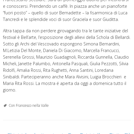
e conoscersi. Prendendo un caffè. In piazza anche un pianoforte
“fuori posto” – quello di suor Bernadette – la fisarmonica di Luca
Tancredi e le splendide voci di suor Graciela e suor Giuditta.
Altra tappa da non perdere girovagando tra le tante iniziative del
festival è Bell’arte, l’esposizione degli allievi della Schola di Bellardi.
Sotto gli Archi del Vescovado espongono Simona Bernardini,
M.Letizia Del Monte, Daniela Di Giacomo, Marcella Francucci,
Serenella Grossi, Maurizio Guadagnoli, Riccarda Gunnella, Claudio
Micheli, Janette Palumbo, Antonella Pasquali, Giulia Pezzotti, Silvia
Ridolfi, Amalia Rossi, Rita Rughetti, Anna Santini, Loredana
Sinibaldi. Parteciperanno anche Mara Alvisini, Luigia Brocchieri e
Maria Rita Rossi. La mostra é aperta da oggi a domenica tutto il
giorno.
Con Francesco nella Valle