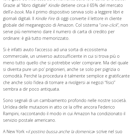
Grazie al “libro digitale”
Kindle
detiene circa il 65% del mercato
dell’
e-book
. Ma il primo dispositivo serviva solo a leggere libri e
giornali digitali. Il
Kindle Fire
di oggi converte il lettore in cliente
globale del meganegozio di Amazon. Col sistema “
one-click
”, non
serve più nemmeno dare il numero di carta di credito per
ordinare: è già tutto memorizzato.
Si è infatti avuto l’accesso ad una sorta di ecosistema
commerciale, un universo autosufficiente in cui si trova più o
meno tutto quello che si potrebbe voler comprare. Ma del quale
si diventa pure un po’ prigionieri, anche se solo per pigrizia o
comodità. Perché la procedura è talmente semplice e gratificante
che anche solo l’idea di tornare a rivolgersi ai negozi “fisici”
sembra a dir poco antiquata.
Sono segnali di un cambiamento profondo nelle nostre società.
Un’idea delle mutazioni in atto ce la offre ancora Federico
Rampini, raccontando il modo in cui Amazon ha condizionato il
servizio postale americano.
A New York «
il postino bussa anche la domenica
» scrive nel suo