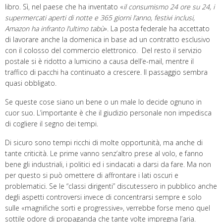
libro. Sì, nel paese che ha inventato «
il consumismo 24 ore su 24, i
supermercati aperti di notte e 365 giorni l’anno, festivi inclusi,
Amazon ha infranto l’ultimo tabù
». La posta federale ha accettato
di lavorare anche la domenica in base ad un contratto esclusivo
con il colosso del commercio elettronico. Del resto il servizio
postale si è ridotto a lumicino a causa dell’e-mail, mentre il
traffico di pacchi ha continuato a crescere. Il passaggio sembra
quasi obbligato.
Se queste cose siano un bene o un male lo decide ognuno in
cuor suo. L’importante è che il giudizio personale non impedisca
di cogliere il segno dei tempi.
Di sicuro sono tempi ricchi di molte opportunità, ma anche di
tante criticità. Le prime vanno senz’altro prese al volo, e fanno
bene gli industriali, i politici ed i sindacati a darsi da fare. Ma non
per questo si può omettere di affrontare i lati oscuri e
problematici. Se le “classi dirigenti” discutessero in pubblico anche
degli aspetti controversi invece di concentrarsi sempre e solo
sulle «magnifiche sorti e progressive», verrebbe forse meno quel
sottile odore di propaganda che tante volte impregna l’aria.