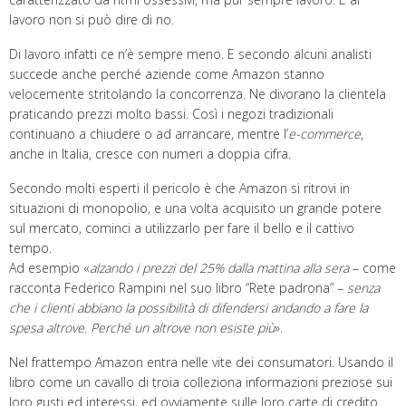
lavoro non si può dire di no.
Di lavoro infatti ce n’è sempre meno. E secondo alcuni analisti
succede anche perché aziende come Amazon stanno
velocemente stritolando la concorrenza. Ne divorano la clientela
praticando prezzi molto bassi. Così i negozi tradizionali
continuano a chiudere o ad arrancare, mentre l’
e-commerce
,
anche in Italia, cresce con numeri a doppia cifra.
Secondo molti esperti il pericolo è che Amazon si ritrovi in
situazioni di monopolio, e una volta acquisito un grande potere
sul mercato, cominci a utilizzarlo per fare il bello e il cattivo
tempo.
Ad esempio «
alzando i prezzi del 25% dalla mattina alla sera
– come
racconta Federico Rampini nel suo libro “Rete padrona” –
senza
che i clienti abbiano la possibilità di difendersi andando a fare la
spesa altrove. Perché un altrove non esiste più
».
Nel frattempo Amazon entra nelle vite dei consumatori. Usando il
libro come un cavallo di troia colleziona informazioni preziose sui
loro gusti ed interessi, ed ovviamente sulle loro carte di credito.