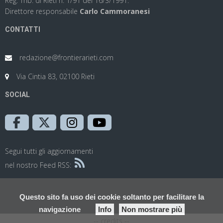
Reg. Trib. di Rieti n. 1/91 del 16/3/1991.
Direttore responsabile
Carlo Cammoranesi
CONTATTI
redazione@frontierarieti.com
Via Cintia 83, 02100 Rieti
SOCIAL
Segui tutti gli aggiornamenti
nel nostro Feed RSS:
Questo sito fa uso dei cookie soltanto per facilitare la
navigazione
Info
Non mostrare più
-- credits --