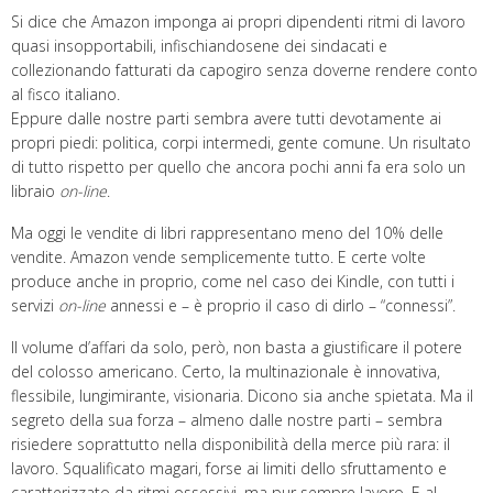
Si dice che Amazon imponga ai propri dipendenti ritmi di lavoro
quasi insopportabili, infischiandosene dei sindacati e
collezionando fatturati da capogiro senza doverne rendere conto
al fisco italiano.
Eppure dalle nostre parti sembra avere tutti devotamente ai
propri piedi: politica, corpi intermedi, gente comune. Un risultato
di tutto rispetto per quello che ancora pochi anni fa era solo un
libraio
on-line
.
Ma oggi le vendite di libri rappresentano meno del 10% delle
vendite. Amazon vende semplicemente tutto. E certe volte
produce anche in proprio, come nel caso dei Kindle, con tutti i
servizi
on-line
annessi e – è proprio il caso di dirlo – “connessi”.
Il volume d’affari da solo, però, non basta a giustificare il potere
del colosso americano. Certo, la multinazionale è innovativa,
flessibile, lungimirante, visionaria. Dicono sia anche spietata. Ma il
segreto della sua forza – almeno dalle nostre parti – sembra
risiedere soprattutto nella disponibilità della merce più rara: il
lavoro. Squalificato magari, forse ai limiti dello sfruttamento e
caratterizzato da ritmi ossessivi, ma pur sempre lavoro. E al