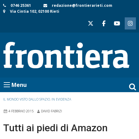
Skip
0746 25361
redazione@frontierarieti.com
Via Cintia 102, 02100 Rieti
to
content
Menu
IL MONDO VISTO DALLO SPAZIO
,
IN EVIDENZA
4 FEBBRAIO 2015
DAVID FABRIZI
Tutti ai piedi di Amazon