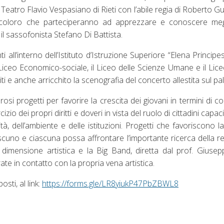
 Teatro Flavio Vespasiano di Rieti con l’abile regia di Roberto G
ti coloro che parteciperanno ad apprezzare e conoscere meg
il sassofonista Stefano Di Battista.
i all’interno dell’Istituto d’Istruzione Superiore “Elena Principe
 il Liceo Economico-sociale, il Liceo delle Scienze Umane e il Liceo
iti e anche arricchito la scenografia del concerto allestita sul pa
si progetti per favorire la crescita dei giovani in termini di 
izio dei propri diritti e doveri in vista del ruolo di cittadini capac
ità, dell’ambiente e delle istituzioni. Progetti che favoriscono l
ascuno e ciascuna possa affrontare l’importante ricerca della re
mensione artistica e la Big Band, diretta dal prof. Giusepp
rate in contatto con la propria vena artistica.
sti, al link:
https://forms.gle/LR8yiukP47PbZBWL8