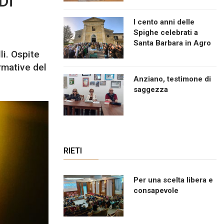
Di
I cento anni delle
Spighe celebrati a
Santa Barbara in Agro
li. Ospite
rmative del
Anziano, testimone di
saggezza
RIETI
Per una scelta libera e
consapevole