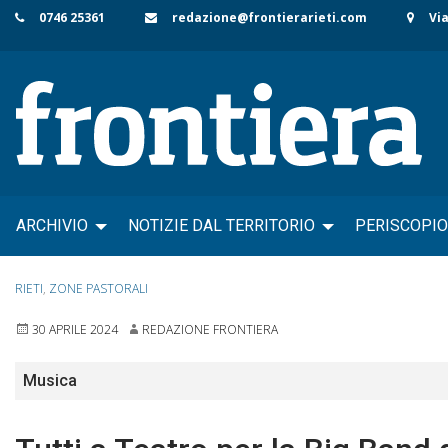
Skip
0746 25361
redazione@frontierarieti.com
Via
to
content
ARCHIVIO
NOTIZIE DAL TERRITORIO
PERISCOPIO
RIETI
,
ZONE PASTORALI
30 APRILE 2024
REDAZIONE FRONTIERA
Musica