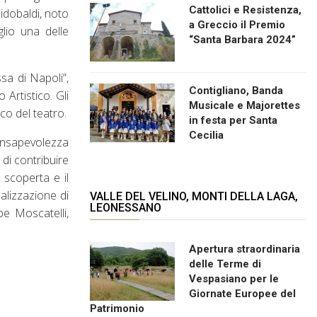
Cattolici e Resistenza,
uidobaldi, noto
a Greccio il Premio
lio una delle
“Santa Barbara 2024”
ssa di Napoli”,
Contigliano, Banda
 Artistico. Gli
Musicale e Majorettes
lco del teatro.
in festa per Santa
Cecilia
consapevolezza
i di contribuire
a scoperta e il
alizzazione di
VALLE DEL VELINO, MONTI DELLA LAGA,
LEONESSANO
e Moscatelli,
Apertura straordinaria
delle Terme di
Vespasiano per le
Giornate Europee del
Patrimonio