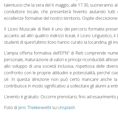
talentuosi che la sera del 6 maggio, alle 17.30, suoneranno al
conduttore locale, che presenterà l’evento aiutando tut
eccellenze formative del nostro territorio. Ospite d’eccezione 
Il Liceo Musicale di Rieti è uno dei percorsi formativi present
accanto ad altri quattro indirizzi liceali, il Liceo Linguistico,
studenti di quest’ultimo liceo hanno curato la locandina, gli inv
L’ampia offerta formativa dell’EPN” di Rieti comprende numero
personale, maturazione di valori e principi riconducibili all’eserc
allo sviluppo di una società inclusiva, rispettosa delle divers
confronto con le proprie attitudini e potenzialità, perché ci
sé. In questa direzione non può certo mancare anche la di
contribuisce in modo significativo a sollecitare gli alunni a ent
L’evento è gratuito. Occorre prenotarsi, fino ad esaurimento po
Foto di
Jens Thekkeveettil
su
Unsplash