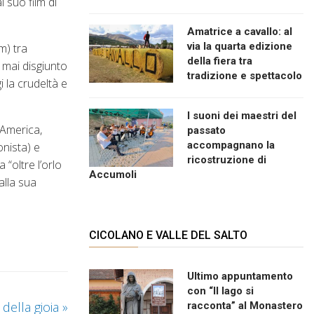
 suo film di
Amatrice a cavallo: al
via la quarta edizione
m) tra
della fiera tra
 mai disgiunto
tradizione e spettacolo
i la crudeltà e
I suoni dei maestri del
 America,
passato
accompagnano la
onista) e
ricostruzione di
“oltre l’orlo
Accumoli
alla sua
CICOLANO E VALLE DEL SALTO
Ultimo appuntamento
con “Il lago si
 della gioia
»
racconta” al Monastero