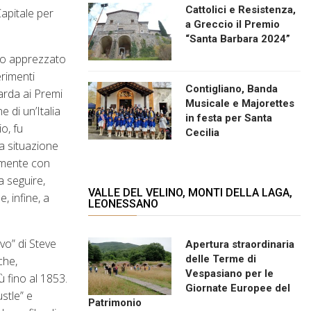
Cattolici e Resistenza,
Capitale per
a Greccio il Premio
“Santa Barbara 2024”
nno apprezzato
erimenti
Contigliano, Banda
uarda ai Premi
Musicale e Majorettes
 di un’Italia
in festa per Santa
io, fu
Cecilia
la situazione
vamente con
 a seguire,
VALLE DEL VELINO, MONTI DELLA LAGA,
, infine, a
LEONESSANO
vo” di Steve
Apertura straordinaria
delle Terme di
che,
Vespasiano per le
ù fino al 1853.
Giornate Europee del
stle” e
Patrimonio