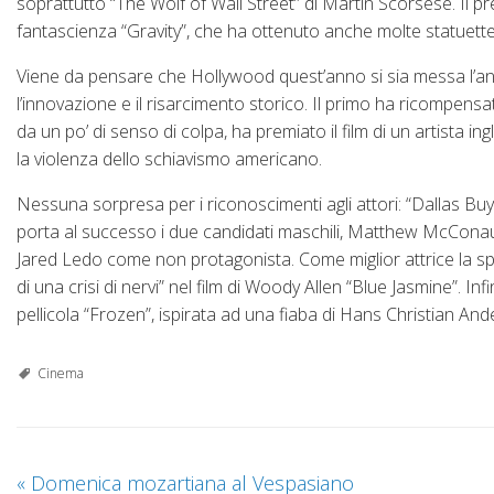
soprattutto “The Wolf of Wall Street” di Martin Scorsese. Il pr
fantascienza “Gravity”, che ha ottenuto anche molte statuette te
Viene da pensare che Hollywood quest’anno si sia messa l’anim
l’innovazione e il risarcimento storico. Il primo ha ricompens
da un po’ di senso di colpa, ha premiato il film di un artista i
la violenza dello schiavismo americano.
Nessuna sorpresa per i riconoscimenti agli attori: “Dallas Buye
porta al successo i due candidati maschili, Matthew McConaughe
Jared Ledo come non protagonista. Come miglior attrice la spun
di una crisi di nervi” nel film di Woody Allen “Blue Jasmine”. In
pellicola “Frozen”, ispirata ad una fiaba di Hans Christian And
Cinema
«
Domenica mozartiana al Vespasiano