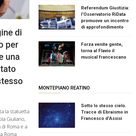
Referendum Giustizia:
l’Osservatorio RiData
promuove un incontro
di approfondimento
ine di
 o per
Forza venite gente,
torna al Flavio il
ae una
musical francescano
stato
 stesso
MONTEPIANO REATINO
Sotto lo stesso cielo.
ta la statuetta
Tracce di Ebraismo in
ola Giuliano,
Francesco d’Assisi
tà di Roma e a
 una Roma