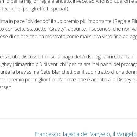
emio per la miglior regia è andato, invece, ad Alfonso Cuaron e al
cniche (per gli effetti speciali).
a in pace “dividendo” il suo premio più importante (Regia e Fil
ato con sette statuette “Gravity”, appunto, il secondo, che non va
nglese di colore che ha mostrato come mai si era visto fino ad ogg
rs Club”, discusso film sulla piaga dell’Aids negli anni Ottanta in
y (dimagrito più di venti chili per calarsi nei panni del protag
ta la bravissima Cate Blanchett per il suo ritratto di una donna 
fine il premio per miglior film d’animazione è andato alla Disney e 
ersen.
Francesco: la gioia del Vangelo, il Vangelo