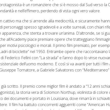
Il protagonista è un romanziere che si è mosso dal Sud verso la 
ndanità e nell’effimero, perdendo di vista ogni vero valore.
 non cattivo ma che si arrende alla mediocrità, e sicuramente ha
 personaggi spesso sgradevoli e a volte surreali, con chiari rif
ste e apparenza, che stenta a trovare un’anima. D’altronde, se si g
 che all’Academy piace premiare opere che tratteggiano l’immagine
o per motivi psicologici e morali. Il primo film premiato, per esemp
 “Ladri di biciclette” nel 1950. Entrambe opere che raccontavano 
 di Federico Fellini con “La strada” e l’anno dopo lo vinse nuo
 esistenziale dell’uomo moderno. E così si va avanti per tutti i film
 Giuseppe Tornatore, a Gabriele Salvatores con “Mediterraneo” e
ià scritto. Il premio come miglior film è andato a “12 anni schia
onista), la storia vera di Solomon Northup, violinista di colore 
ato dei documenti e portato in Louisiana, dove rimarrà in schiavit
tere. Il film ha battuto concorrenti agguerriti come “American Hu