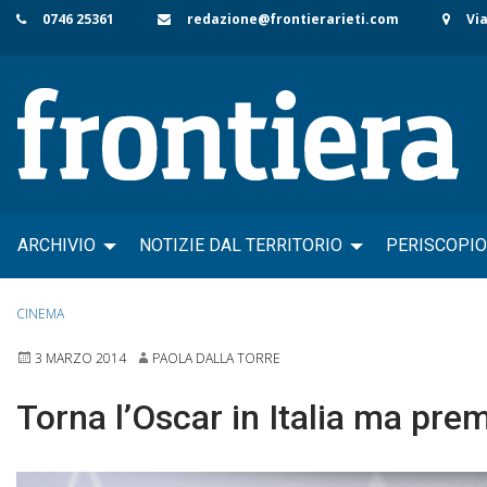
Skip
0746 25361
redazione@frontierarieti.com
Via
to
content
ARCHIVIO
NOTIZIE DAL TERRITORIO
PERISCOPIO
CINEMA
3 MARZO 2014
PAOLA DALLA TORRE
Torna l’Oscar in Italia ma pr