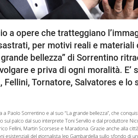
o a opere che tratteggiano l’immag
sastrati, per motivi reali e materiali
 grande bellezza” di Sorrentino ritr
lgare e priva di ogni moralità. E’ 
 Fellini, Tornatore, Salvatores e lo
 va a Paolo Sorrentino e al suo “La grande bellezza”, che conquis
o sul palco dal suo interprete Toni Servillo e dal produttore Nic
derico Fellini, Martin Scorsese e Maradona. Grazie anche alla cit
zioni esistenziali del giornalista Jep Gambardella sullo sfondo di