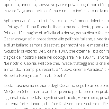
opulenta, annoiata, spesso volgare e priva di ogni moralità. 
trovare “la grande bellezza”, ma è rimasto invischiato nella mo
Agli americani è piaciuto il ritratto di quest’uomo indolente,
la fotografia di una Roma bellissima ma decadente, popolata di
felliniani. L’immagine di un’Italia alla deriva, persa dietro fe
Oscar assegnati in precedenza alle pellicole italiane, si vedrà
e di un italiano sempre disastrati, per motivi reali e materiali 
“Sciuscià” di Vittorio De Sica nel 1947, che ottenne il bis con
tragica del nostro Paese nel dopoguerra. Nel 1957 fu la volta
“Le notti” di Cabiria. Pellicole che, invece, tratteggiano la crisi
arrivando, in tempi più recenti, a “Nuovo cinema Paradiso” di
Roberto Benigni con “La vita è bella”.
L’ottantaseiesima edizione degli Oscar ha seguito un copione g
McQueen (che ha vinto anche il premio per l’attrice non protag
ingannato da due falsi agenti di spettacolo, viene rapito, priv
Un tema forte, dunque, che fa e farà sempre discutere e riflet