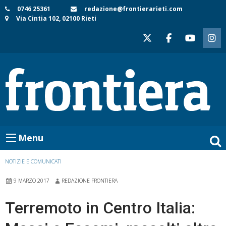
Skip
0746 25361
redazione@frontierarieti.com
Via Cintia 102, 02100 Rieti
to
content
Menu
NOTIZIE E COMUNICATI
9 MARZO 2017
REDAZIONE FRONTIERA
Terremoto in Centro Italia: