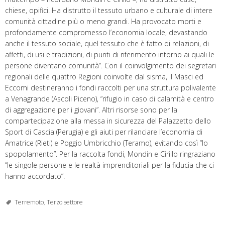
chiese, opifici. Ha distrutto il tessuto urbano e culturale di intere
comunità cittadine più o meno grandi. Ha provocato morti e
profondamente compromesso l’economia locale, devastando
anche il tessuto sociale, quel tessuto che è fatto di relazioni, di
affetti, di usi e tradizioni, di punti di riferimento intorno ai quali le
persone diventano comunità”. Con il coinvolgimento dei segretari
regionali delle quattro Regioni coinvolte dal sisma, il Masci ed
Eccomi destineranno i fondi raccolti per una struttura polivalente
a Venagrande (Ascoli Piceno), “rifugio in caso di calamità e centro
di aggregazione per i giovani”. Altri risorse sono per la
compartecipazione alla messa in sicurezza del Palazzetto dello
Sport di Cascia (Perugia) e gli aiuti per rilanciare l’economia di
Amatrice (Rieti) e Poggio Umbricchio (Teramo), evitando così “lo
spopolamento”. Per la raccolta fondi, Mondin e Cirillo ringraziano
“le singole persone e le realtà imprenditoriali per la fiducia che ci
hanno accordato”.
Terremoto
,
Terzo settore