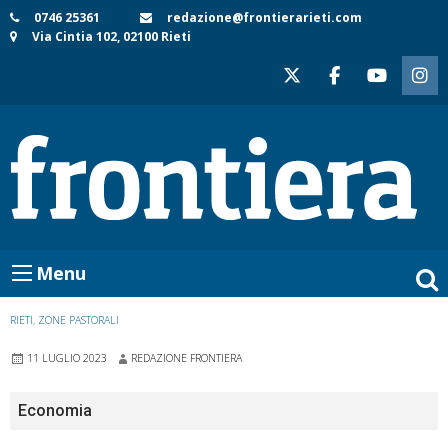
Skip
0746 25361
redazione@frontierarieti.com
Via Cintia 102, 02100 Rieti
to
content
Menu
RIETI
,
ZONE PASTORALI
11 LUGLIO 2023
REDAZIONE FRONTIERA
Economia