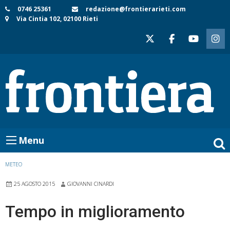
Skip
0746 25361
redazione@frontierarieti.com
Via Cintia 102, 02100 Rieti
to
content
Menu
METEO
25 AGOSTO 2015
GIOVANNI CINARDI
Tempo in miglioramento