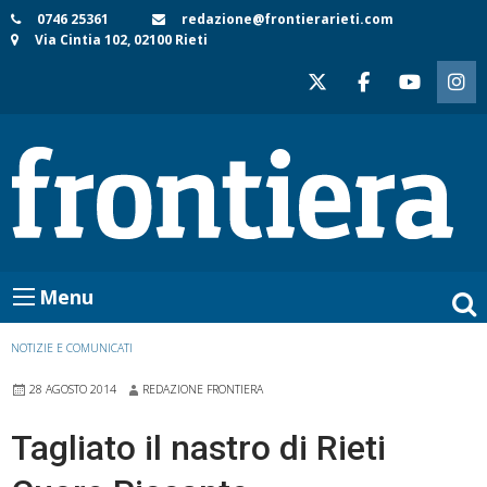
Skip
0746 25361
redazione@frontierarieti.com
Via Cintia 102, 02100 Rieti
to
content
Menu
NOTIZIE E COMUNICATI
28 AGOSTO 2014
REDAZIONE FRONTIERA
Tagliato il nastro di Rieti