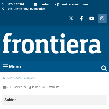
Skip
0746 25361
redazione@frontierarieti.com
Via Cintia 102, 02100 Rieti
to
content
Menu
IN SABINA
,
ZONE PASTORALI
6 FEBBRAIO 2024
REDAZIONE FRONTIERA
Sabina