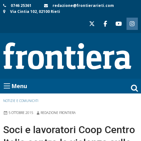
Skip
0746 25361
redazione@frontierarieti.com
Via Cintia 102, 02100 Rieti
to
content
Menu
NOTIZIE E COMUNICATI
5 OTTOBRE 2015
REDAZIONE FRONTIERA
Soci e lavoratori Coop Centro