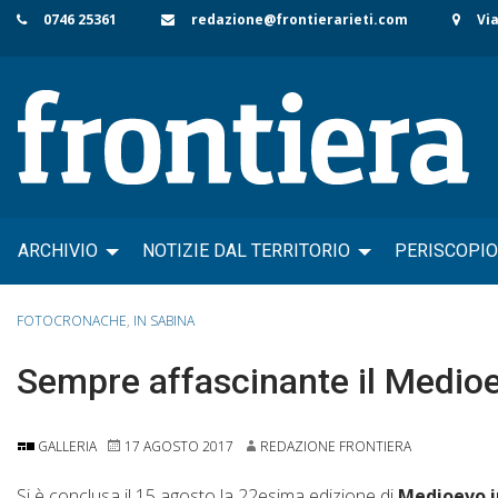
Skip
0746 25361
redazione@frontierarieti.com
Via
to
content
ARCHIVIO
NOTIZIE DAL TERRITORIO
PERISCOPIO
FOTOCRONACHE
,
IN SABINA
Sempre affascinante il Medioe
GALLERIA
17 AGOSTO 2017
REDAZIONE FRONTIERA
Si è conclusa il 15 agosto la 22esima edizione di
Medioevo i