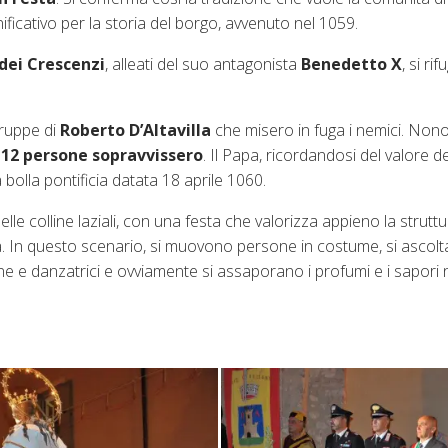
ificativo per la storia del borgo, avvenuto nel 1059.
dei Crescenzi
, alleati del suo antagonista
Benedetto X
, si rif
truppe di
Roberto D’Altavilla
che misero in fuga i nemici. Non
 12 persone sopravvissero
. Il Papa, ricordandosi del valore de
 bolla pontificia datata 18 aprile 1060.
le colline laziali, con una festa che valorizza appieno la strutt
a. In questo scenario, si muovono persone in costume, si ascol
rine e danzatrici e ovviamente si assaporano i profumi e i sapori 