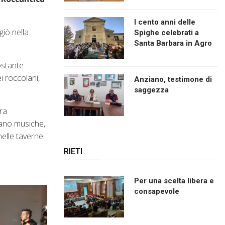
I cento anni delle
ugiò nella
Spighe celebrati a
Santa Barbara in Agro
ostante
i roccolani,
Anziano, testimone di
saggezza
ura
tano musiche,
nelle taverne
RIETI
Per una scelta libera e
consapevole