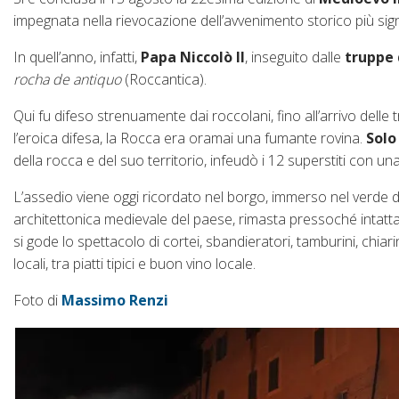
impegnata nella rievocazione dell’avvenimento storico più sign
In quell’anno, infatti,
Papa Niccolò II
, inseguito dalle
truppe 
rocha de antiquo
(Roccantica).
Qui fu difeso strenuamente dai roccolani, fino all’arrivo delle 
l’eroica difesa, la Rocca era oramai una fumante rovina.
Solo
della rocca e del suo territorio, infeudò i 12 superstiti con una
L’assedio viene oggi ricordato nel borgo, immerso nel verde del
architettonica medievale del paese, rimasta pressoché intatt
si gode lo spettacolo di cortei, sbandieratori, tamburini, chia
locali, tra piatti tipici e buon vino locale.
Foto di
Massimo Renzi