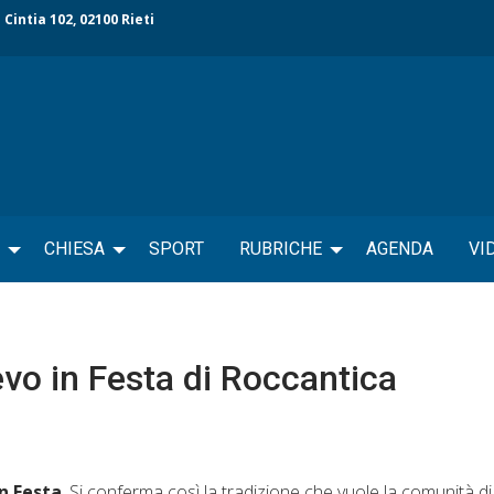
 Cintia 102, 02100 Rieti
CHIESA
SPORT
RUBRICHE
AGENDA
VI
vo in Festa di Roccantica
n Festa
. Si conferma così la tradizione che vuole la comunità d