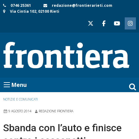
Skip
0746 25361
redazione@frontierarieti.com
Via Cintia 102, 02100 Rieti
to
content
Menu
NOTIZIE E COMUNICATI
9 AGOSTO 2014
REDAZIONE FRONTIERA
Sbanda con l’auto e finisce