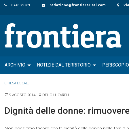
Skip
0746 25361
redazione@frontierarieti.com
Via
to
content
ARCHIVIO
NOTIZIE DAL TERRITORIO
PERISCOPIO
CHIESA LOCALE
9 AGOSTO 2014
DELIO LUCARELLI
Dignità delle donne: rimuovere 
Non possiamo tacere che la dignità delle donne nelle famiglie, n