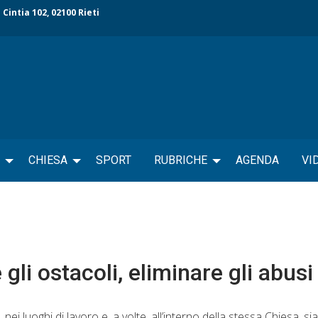
 Cintia 102, 02100 Rieti
CHIESA
SPORT
RUBRICHE
AGENDA
VI
gli ostacoli, eliminare gli abusi
ei luoghi di lavoro e, a volte, all’interno della stessa Chiesa, s