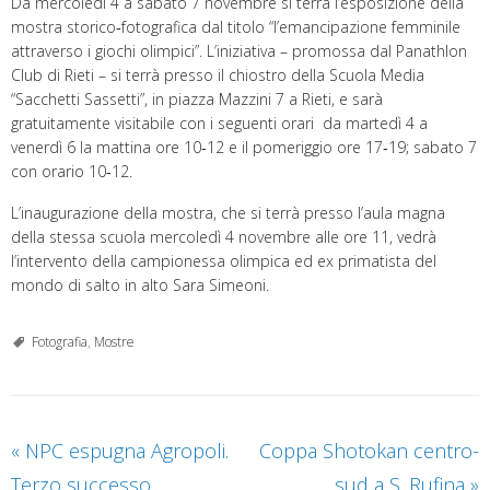
Da mercoledì 4 a sabato 7 novembre si terrà l’esposizione della
mostra storico‐fotografica dal titolo “l’emancipazione femminile
attraverso i giochi olimpici”. L’iniziativa – promossa dal Panathlon
Club di Rieti – si terrà presso il chiostro della Scuola Media
“Sacchetti Sassetti”, in piazza Mazzini 7 a Rieti, e sarà
gratuitamente visitabile con i seguenti orari da martedì 4 a
venerdì 6 la mattina ore 10‐12 e il pomeriggio ore 17‐19; sabato 7
con orario 10‐12.
L’inaugurazione della mostra, che si terrà presso l’aula magna
della stessa scuola mercoledì 4 novembre alle ore 11, vedrà
l’intervento della campionessa olimpica ed ex primatista del
mondo di salto in alto Sara Simeoni.
Fotografia
,
Mostre
«
NPC espugna Agropoli.
Coppa Shotokan centro-
Terzo successo
sud a S. Rufina
»