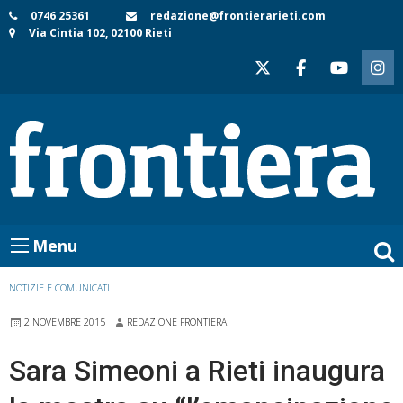
Skip
0746 25361
redazione@frontierarieti.com
Via Cintia 102, 02100 Rieti
to
content
Menu
NOTIZIE E COMUNICATI
2 NOVEMBRE 2015
REDAZIONE FRONTIERA
Sara Simeoni a Rieti inaugura