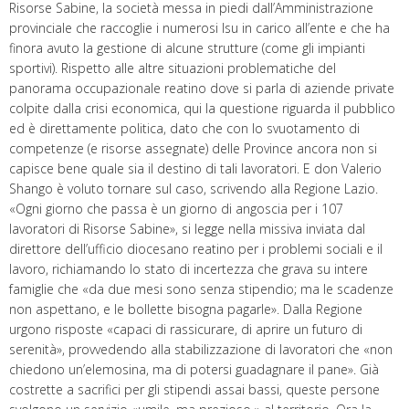
Risorse Sabine, la società messa in piedi dall’Amministrazione
provinciale che raccoglie i numerosi lsu in carico all’ente e che ha
finora avuto la gestione di alcune strutture (come gli impianti
sportivi). Rispetto alle altre situazioni problematiche del
panorama occupazionale reatino dove si parla di aziende private
colpite dalla crisi economica, qui la questione riguarda il pubblico
ed è direttamente politica, dato che con lo svuotamento di
competenze (e risorse assegnate) delle Province ancora non si
capisce bene quale sia il destino di tali lavoratori. E don Valerio
Shango è voluto tornare sul caso, scrivendo alla Regione Lazio.
«Ogni giorno che passa è un giorno di angoscia per i 107
lavoratori di Risorse Sabine», si legge nella missiva inviata dal
direttore dell’ufficio diocesano reatino per i problemi sociali e il
lavoro, richiamando lo stato di incertezza che grava su intere
famiglie che «da due mesi sono senza stipendio; ma le scadenze
non aspettano, e le bollette bisogna pagarle». Dalla Regione
urgono risposte «capaci di rassicurare, di aprire un futuro di
serenità», provvedendo alla stabilizzazione di lavoratori che «non
chiedono un’elemosina, ma di potersi guadagnare il pane». Già
costrette a sacrifici per gli stipendi assai bassi, queste persone