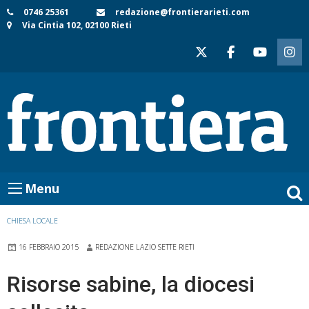
Skip
0746 25361
redazione@frontierarieti.com
Via Cintia 102, 02100 Rieti
to
content
Menu
CHIESA LOCALE
16 FEBBRAIO 2015
REDAZIONE LAZIO SETTE RIETI
Risorse sabine, la diocesi