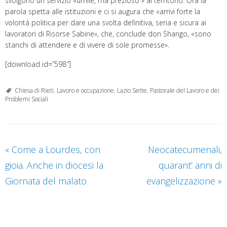
svolgono un servizio «umile, ma prezioso » al territorio. Ora la
parola spetta alle istituzioni e ci si augura che «arrivi forte la
volontà politica per dare una svolta definitiva, seria e sicura ai
lavoratori di Risorse Sabine», che, conclude don Shango, «sono
stanchi di attendere e di vivere di sole promesse».
[download id=”598″]
Chiesa di Rieti
,
Lavoro e occupazione
,
Lazio Sette
,
Pastorale del Lavoro e dei
Problemi Sociali
«
Come a Lourdes, con
Neocatecumenali,
gioia. Anche in diocesi la
quarant’ anni di
Giornata del malato
evangelizzazione
»