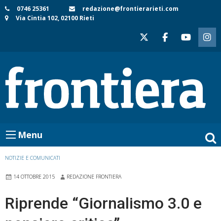
Skip
0746 25361
redazione@frontierarieti.com
Via Cintia 102, 02100 Rieti
to
content
Menu
NOTIZIE E COMUNICATI
14 OTTOBRE 2015
REDAZIONE FRONTIERA
Riprende “Giornalismo 3.0 e