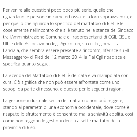
Per venire alle questioni poco poco più serie, quelle che
riguardano le persone in carne ed ossa, e la loro sopravvivenza, e
per quello che riguarda lo specifico del mattatoio di Rieti e le
cose emerse nell’incontro che si è tenuto nella stanza del Sindaco
tra l’Amministrazione Comunale e i rappresentanti di CGIL CISL e
UIL e delle Associazioni degli Agricoltori, su cui la giornalista
Lancia.a, che sembra essere presente all’incontro, riferisce su «Il
Messaggero» di Rieti del 12 marzo 2014, la Flai Cgil ribadisce e
specifica quanto segue.
La vicenda del Mattatoio di Rieti è delicata e va manipolata con
cura. Ciò significa che non può essere affrontata come uno
scoop, da parte di nessuno, e questo per le seguenti ragioni.
La gestione industriale secca del mattatoio non può reggere,
stando ai parametri di una economia occidentale, dove come è
risaputo lo sfruttamento è consentito ma la schiavitù abolita, così
come non reggono le gestioni dei circa sette mattatoi della
provincia di Rieti.