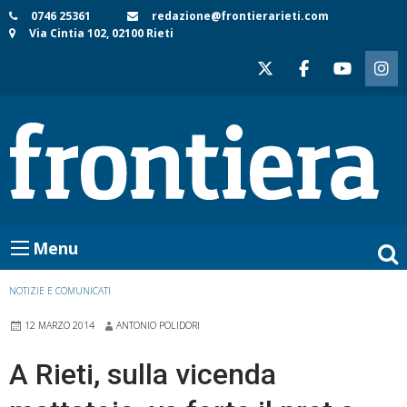
Skip
0746 25361
redazione@frontierarieti.com
Via Cintia 102, 02100 Rieti
to
content
Menu
NOTIZIE E COMUNICATI
12 MARZO 2014
ANTONIO POLIDORI
A Rieti, sulla vicenda