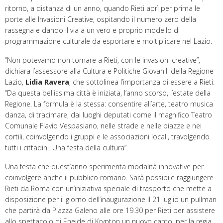
ritorno, a distanza di un anno, quando Rieti aprì per prima le
porte alle Invasioni Creative, ospitando il numero zero della
rassegna e dando il via a un vero e proprio modello di
programmazione culturale da esportare e moltiplicare nel Lazio.
“Non potevamo non tornare a Rieti, con le invasioni creative”,
dichiara l’assessore alla Cultura e Politiche Giovanili della Regione
Lazio,
Lidia Ravera
, che sottolinea l’importanza di essere a Rieti:
“Da questa bellissima città è iniziata, l’anno scorso, l’estate della
Regione. La formula è la stessa: consentire all’arte, teatro musica
danza, di tracimare, dai luoghi deputati come il magnifico Teatro
Comunale Flavio Vespasiano, nelle strade e nelle piazze e nei
cortili, coinvolgendo i gruppi e le associazioni locali, travolgendo
tutti i cittadini. Una festa della cultura”.
Una festa che quest’anno sperimenta modalità innovative per
coinvolgere anche il pubblico romano. Sarà possibile raggiungere
Rieti da Roma con un’iniziativa speciale di trasporto che mette a
disposizione per il giorno dell’inaugurazione il 21 luglio un pullman
che partirà da Piazza Galeno alle ore 19.30 per Rieti per assistere
allo spettacolo di Eneide di Krypton un nuovo canto, per la regia