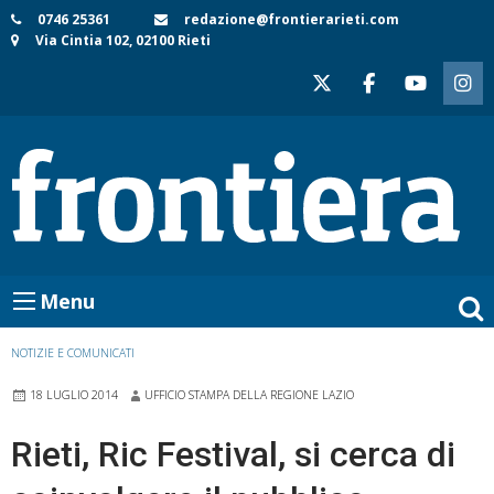
Skip
0746 25361
redazione@frontierarieti.com
Via Cintia 102, 02100 Rieti
to
content
Menu
NOTIZIE E COMUNICATI
18 LUGLIO 2014
UFFICIO STAMPA DELLA REGIONE LAZIO
Rieti, Ric Festival, si cerca di