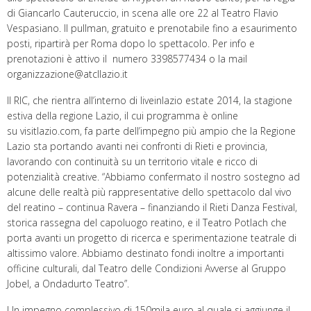
di Giancarlo Cauteruccio, in scena alle ore 22 al Teatro Flavio
Vespasiano. Il pullman, gratuito e prenotabile fino a esaurimento
posti, ripartirà per Roma dopo lo spettacolo. Per info e
prenotazioni è attivo il numero 3398577434 o la mail
organizzazione@atcllazio.it
Il RIC, che rientra all’interno di liveinlazio estate 2014, la stagione
estiva della regione Lazio, il cui programma è online
su visitlazio.com, fa parte dell’impegno più ampio che la Regione
Lazio sta portando avanti nei confronti di Rieti e provincia,
lavorando con continuità su un territorio vitale e ricco di
potenzialità creative. “Abbiamo confermato il nostro sostegno ad
alcune delle realtà più rappresentative dello spettacolo dal vivo
del reatino – continua Ravera – finanziando il Rieti Danza Festival,
storica rassegna del capoluogo reatino, e il Teatro Potlach che
porta avanti un progetto di ricerca e sperimentazione teatrale di
altissimo valore. Abbiamo destinato fondi inoltre a importanti
officine culturali, dal Teatro delle Condizioni Avverse al Gruppo
Jobel, a Ondadurto Teatro”.
Un impegno complessivo di 150mila euro al quale si aggiunge il