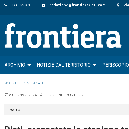
Skip
0746 25361
redazione@frontierarieti.com
Via
to
content
ARCHIVIO
NOTIZIE DAL TERRITORIO
PERISCOPIO
NOTIZIE E COMUNICATI
8 GENNAIO 2024
REDAZIONE FRONTIERA
Teatro