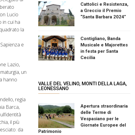
Cattolici e Resistenza,
iberato
a Greccio il Premio
con Lucio
“Santa Barbara 2024”
 in cui ha
nquadrato la
o
Contigliano, Banda
i Sapienza e
Musicale e Majorettes
in festa per Santa
Cecilia
one Lazio,
mmaturgia, un
ica hanno
VALLE DEL VELINO, MONTI DELLA LAGA,
LEONESSANO
ndello, regia
Apertura straordinaria
ia Barca,
delle Terme di
ll’identità
Vespasiano per le
ia, il più
Giornate Europee del
vesciato: da
Patrimonio