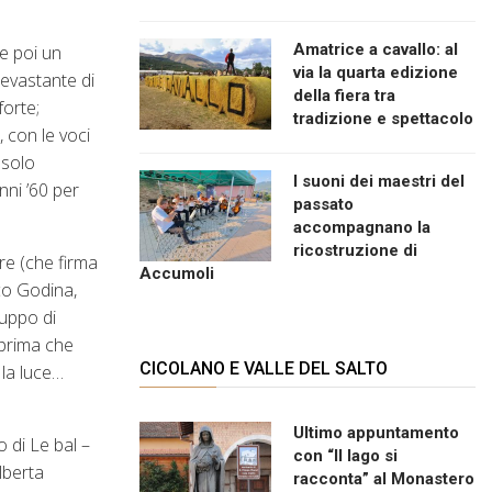
Amatrice a cavallo: al
 e poi un
via la quarta edizione
devastante di
della fiera tra
orte;
tradizione e spettacolo
 con le voci
 solo
I suoni dei maestri del
nni ’60 per
passato
accompagnano la
ricostruzione di
ore (che firma
Accumoli
co Godina,
ruppo di
 prima che
CICOLANO E VALLE DEL SALTO
 la luce…
Ultimo appuntamento
 di Le bal –
con “Il lago si
lberta
racconta” al Monastero