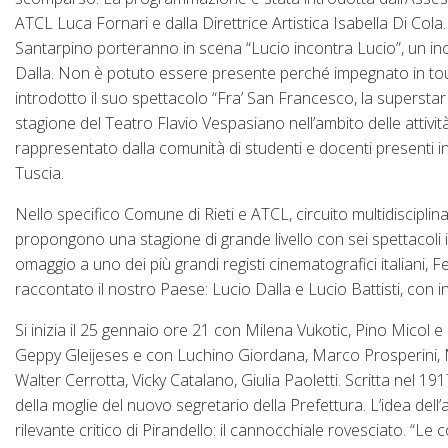
ATCL Luca Fornari e dalla Direttrice Artistica Isabella Di Co
Santarpino porteranno in scena “Lucio incontra Lucio”, un inco
Dalla. Non è potuto essere presente perché impegnato in tour
introdotto il suo spettacolo “Fra’ San Francesco, la superstar
stagione del Teatro Flavio Vespasiano nell’ambito delle attivit
rappresentato dalla comunità di studenti e docenti presenti in
Tuscia.
Nello specifico Comune di Rieti e ATCL, circuito multidiscipli
propongono una stagione di grande livello con sei spettacol
omaggio a uno dei più grandi registi cinematografici italiani, F
raccontato il nostro Paese: Lucio Dalla e Lucio Battisti, con 
Si inizia il 25 gennaio ore 21 con Milena Vukotic, Pino Micol e 
Geppy Gleijeses e con Luchino Giordana, Marco Prosperini, M
Walter Cerrotta, Vicky Catalano, Giulia Paoletti. Scritta nel 1917,
della moglie del nuovo segretario della Prefettura. L’idea dell
rilevante critico di Pirandello: il cannocchiale rovesciato. “Le 