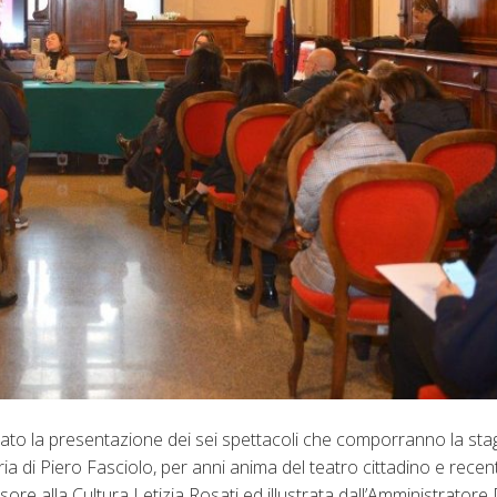
itato la presentazione dei sei spettacoli che comporranno la st
ia di Piero Fasciolo, per anni anima del teatro cittadino e rec
e alla Cultura Letizia Rosati ed illustrata dall’Amministratore 