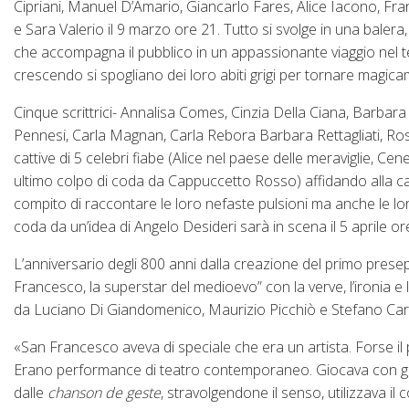
Cipriani, Manuel D’Amario, Giancarlo Fares, Alice Iacono, Fr
e Sara Valerio il 9 marzo ore 21. Tutto si svolge in una baler
che accompagna il pubblico in un appassionante viaggio nel t
crescendo si spogliano dei loro abiti grigi per tornare magic
Cinque scrittrici- Annalisa Comes, Cinzia Della Ciana, Barbara 
Pennesi, Carla Magnan, Carla Rebora Barbara Rettagliati, Ros
cattive di 5 celebri fiabe (Alice nel paese delle meraviglie, 
ultimo colpo di coda da Cappuccetto Rosso) affidando alla cantA
compito di raccontare le loro nefaste pulsioni ma anche le lor
coda da un’idea di Angelo Desideri sarà in scena il 5 aprile or
L’anniversario degli 800 anni dalla creazione del primo presepe
Francesco, la superstar del medioevo” con la verve, l’ironia e
da Luciano Di Giandomenico, Maurizio Picchiò e Stefano Carlon
«San Francesco aveva di speciale che era un artista. Forse il p
Erano performance di teatro contemporaneo. Giocava con gli 
dalle
chanson de geste
, stravolgendone il senso, utilizzava il c