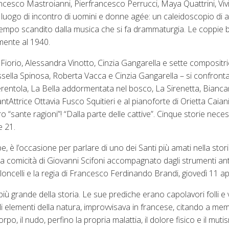
ancesco Mastroianni, Pierfrancesco Perrucci, Maya Quattrini, Vi
a, luogo di incontro di uomini e donne agée: un caleidoscopio di 
empo scandito dalla musica che si fa drammaturgia. Le coppie b
amente al 1940.
Fiorio, Alessandra Vinotto, Cinzia Gangarella e sette compositric
sella Spinosa, Roberta Vacca e Cinzia Gangarella – si confront
Cenerentola, La Bella addormentata nel bosco, La Sirenetta, Bianc
ttrice Ottavia Fusco Squitieri e al pianoforte di Orietta Caianie
o “sante ragioni”! “Dalla parte delle cattive”. Cinque storie nec
e 21.
, è l’occasione per parlare di uno dei Santi più amati nella stori
 la comicità di Giovanni Scifoni accompagnato dagli strumenti ant
celli e la regia di Francesco Ferdinando Brandi, giovedì 11 apr
iù grande della storia. Le sue prediche erano capolavori folli e v
elementi della natura, improvvisava in francese, citando a mem
orpo, il nudo, perfino la propria malattia, il dolore fisico e il mut