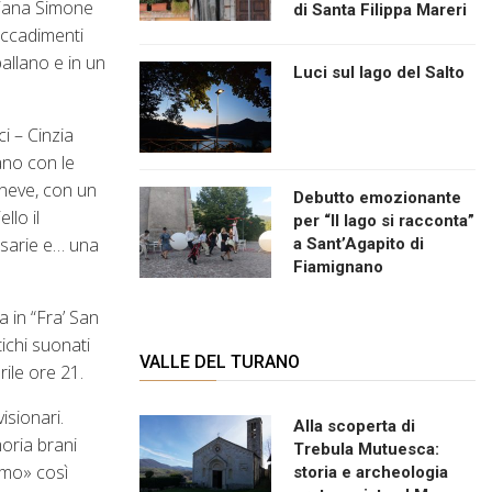
viana Simone
di Santa Filippa Mareri
accadimenti
allano e in un
Luci sul lago del Salto
i – Cinzia
ano con le
aneve, con un
Debutto emozionante
llo il
per “Il lago si racconta”
essarie e… una
a Sant’Agapito di
Fiamignano
a in “Fra’ San
ichi suonati
VALLE DEL TURANO
ile ore 21.
isionari.
Alla scoperta di
oria brani
Trebula Mutuesca:
ismo» così
storia e archeologia