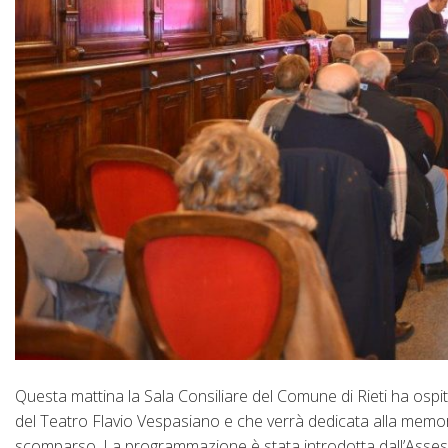
Questa mattina la Sala Consiliare del Comune di Rieti ha osp
del Teatro Flavio Vespasiano e che verrà dedicata alla memor
scomparso. La programmazione è stata introdotta dall’Assessor