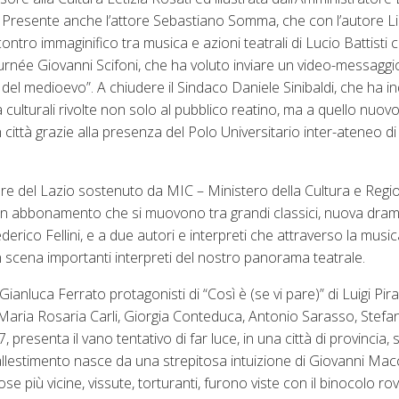
la. Presente anche l’attore Sebastiano Somma, che con l’autore L
ntro immaginifico tra musica e azioni teatrali di Lucio Battisti 
née Giovanni Scifoni, che ha voluto inviare un video-messaggio
 del medioevo”. A chiudere il Sindaco Daniele Sinibaldi, che ha i
à culturali rivolte non solo al pubblico reatino, ma a quello nuov
 città grazie alla presenza del Polo Universitario inter-ateneo d
nare del Lazio sostenuto da MIC – Ministero della Cultura e Regi
i in abbonamento che si muovono tra grandi classici, nuova dra
ederico Fellini, e a due autori e interpreti che attraverso la mus
in scena importanti interpreti del nostro panorama teatrale.
Gianluca Ferrato protagonisti di “Così è (se vi pare)” di Luigi Pira
aria Rosaria Carli, Giorgia Conteduca, Antonio Sarasso, Stefan
 presenta il vano tentativo di far luce, in una città di provincia, su
’allestimento nasce da una strepitosa intuizione di Giovanni Macch
cose più vicine, vissute, torturanti, furono viste con il binocolo ro