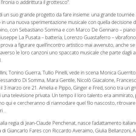
ronia o addirittura il grottesco”.
ti di un suo grande progetto da fare insieme: una grande tournée
erso in una nuova sperimentazione musicale con quella decisione 
tarpino, con Sebastiano Somma e con Marco De Gennaro – pianof
iuseppe La Pusata – batteria; Lorenzo Guastaferro – vibrafono,
 prova a figurare quell’incontro artistico mai avvenuto, anche se
traverso le loro canzoni uno spaccato musicale che parte dagli a
1.
ellini, Tonino Guerra, Tullio Pinelli, vede in scena Monica Guerrit
lessandro Di Somma, Mara Gentile, Nicolò Giacalone, Frances
 il 3 marzo ore 21. Amelia e Pippo, Ginger e Fred, sono tra un g
una televisione privata. Un tempo il loro talento era ammirato,
no qui e cercheranno di riannodare quel filo nascosto, ritrovare
ri…
la regia di Jean-Claude Penchenat, nasce l’adattamento italiano
egia di Giancarlo Fares con Riccardo Averaimo, Giulia Bellanzoni, A