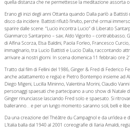
quella distanza che ne permettesse la meditazione assorta o l’i
Erano gli inizi degli anni Ottanta quando Dalla parlò a Battis
disco da incidere. Battisti rifiutò l’invito, perché ormai imm
sparire dalle scene. “Lucio incontra Lucio” di Liberato San
Gianmarco Santarpino – sax; Aldo Vigorito – contrabbasso; G
di Alfina Scorza, Elsa Baldini, Paola Forleo, Francesco Curcio,
immaginario, tra Lucio Battisti e Lucio Dalla, raccontando at
arrivare ai nostri giorni. In scena domenica 11 febbraio ore 2
Tratto dal film di Fellini del 1986, Ginger & Fred di Federico F
anche adattamento e regia) e Pietro Bontempo insieme ad A
Diego Migeni, Lucilla Mininno, Valentina Morini, Claudio Vanni
personaggi spaesati che partecipano a uno show di Natale di 
Ginger rinunciasse lasciando Fred solo e spaesato. Si ritrova
balleranno… e per un lungo momento saranno soli, belli e libe
Da una creazione del Théâtre du Campagnol e da un’idea e dal
L’italia balla dal 1940 al 2001 coreografie di Ilaria Amaldi, r