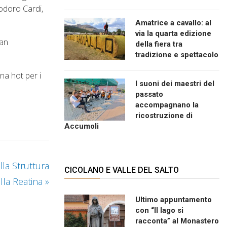
odoro Cardi,
Amatrice a cavallo: al
via la quarta edizione
man
della fiera tra
tradizione e spettacolo
ena hot per i
I suoni dei maestri del
passato
accompagnano la
ricostruzione di
Accumoli
lla Struttura
CICOLANO E VALLE DEL SALTO
illa Reatina
»
Ultimo appuntamento
con “Il lago si
racconta” al Monastero