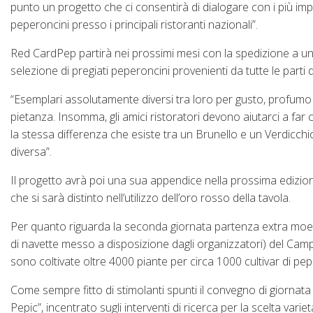
punto un progetto che ci consentirà di dialogare con i più impor
peperoncini presso i principali ristoranti nazionali”.
Red CardPep partirà nei prossimi mesi con la spedizione a un g
selezione di pregiati peperoncini provenienti da tutte le parti
“Esemplari assolutamente diversi tra loro per gusto, profumo e
pietanza. Insomma, gli amici ristoratori devono aiutarci a f
la stessa differenza che esiste tra un Brunello e un Verdicc
diversa”.
Il progetto avrà poi una sua appendice nella prossima edizion
che si sarà distinto nell’utilizzo dell’oro rosso della tavola.
Per quanto riguarda la seconda giornata partenza extra moenia,
di navette messo a disposizione dagli organizzatori) del Camp
sono coltivate oltre 4000 piante per circa 1000 cultivar di pe
Come sempre fitto di stimolanti spunti il convegno di giornata 
Pepic”, incentrato sugli interventi di ricerca per la scelta var