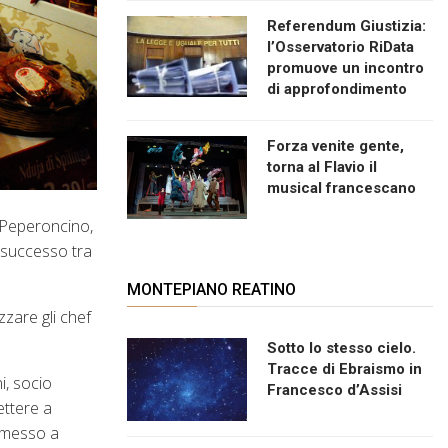
Referendum Giustizia:
l’Osservatorio RiData
promuove un incontro
di approfondimento
Forza venite gente,
torna al Flavio il
musical francescano
l Peperoncino,
 successo tra
MONTEPIANO REATINO
zzare gli chef
Sotto lo stesso cielo.
Tracce di Ebraismo in
i, socio
Francesco d’Assisi
ettere a
o messo a