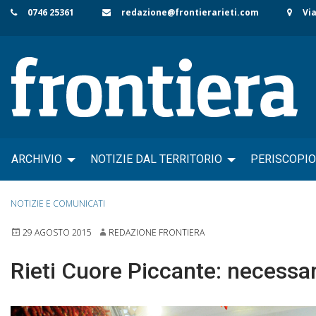
Skip
0746 25361
redazione@frontierarieti.com
Via
to
content
ARCHIVIO
NOTIZIE DAL TERRITORIO
PERISCOPIO
NOTIZIE E COMUNICATI
29 AGOSTO 2015
REDAZIONE FRONTIERA
Rieti Cuore Piccante: necessar