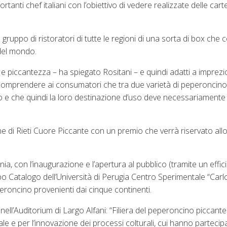
tanti chef italiani con l’obiettivo di vedere realizzate delle cart
ruppo di ristoratori di tutte le regioni di una sorta di box che 
 del mondo.
 piccantezza – ha spiegato Rositani – e quindi adatti a imprezio
ar comprendere ai consumatori che tra due varietà di peperoncin
hio e che quindi la loro destinazione d’uso deve necessariament
e di Rieti Cuore Piccante con un premio che verrà riservato allo
 con l’inaugurazione e l’apertura al pubblico (tramite un effici
o Catalogo dell’Università di Perugia Centro Sperimentale “Carlo
peroncino provenienti dai cinque continenti.
nell’Auditorium di Largo Alfani: “Filiera del peperoncino piccant
ietale e per l’innovazione dei processi colturali, cui hanno parteci