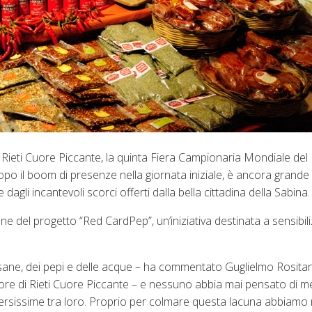
per Rieti Cuore Piccante, la quinta Fiera Campionaria Mondiale de
o il boom di presenze nella giornata iniziale, è ancora grande
e dagli incantevoli scorci offerti dalla bella cittadina della Sabina.
 del progetto “Red CardPep”, un’iniziativa destinata a sensibili
tisane, dei pepi e delle acque – ha commentato Guglielmo Rositan
re di Rieti Cuore Piccante – e nessuno abbia mai pensato di m
diversissime tra loro. Proprio per colmare questa lacuna abbiam