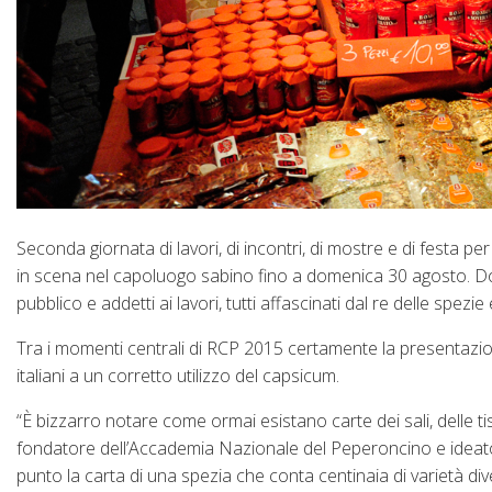
Seconda giornata di lavori, di incontri, di mostre e di festa 
in scena nel capoluogo sabino fino a domenica 30 agosto. Dop
pubblico e addetti ai lavori, tutti affascinati dal re delle spezie 
Tra i momenti centrali di RCP 2015 certamente la presentazione
italiani a un corretto utilizzo del capsicum.
“È bizzarro notare come ormai esistano carte dei sali, delle 
fondatore dell’Accademia Nazionale del Peperoncino e ideato
punto la carta di una spezia che conta centinaia di varietà 