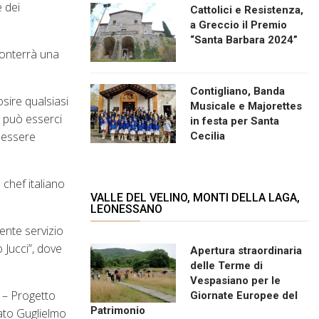
e dei
Cattolici e Resistenza,
a Greccio il Premio
“Santa Barbara 2024”
conterrà una
Contigliano, Banda
sire qualsiasi
Musicale e Majorettes
o può esserci
in festa per Santa
e essere
Cecilia
 chef italiano
VALLE DEL VELINO, MONTI DELLA LAGA,
LEONESSANO
ente servizio
 Jucci”, dove
Apertura straordinaria
delle Terme di
Vespasiano per le
e – Progetto
Giornate Europee del
Patrimonio
pato Guglielmo