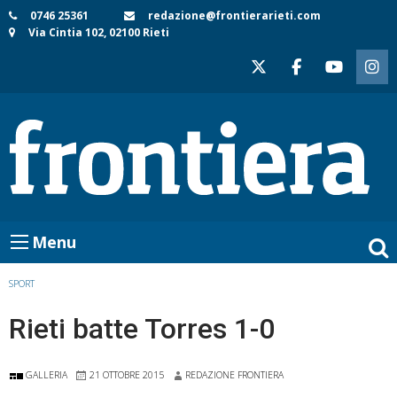
Skip
0746 25361
redazione@frontierarieti.com
Via Cintia 102, 02100 Rieti
to
content
Menu
SPORT
Rieti batte Torres 1-0
GALLERIA
21 OTTOBRE 2015
REDAZIONE FRONTIERA