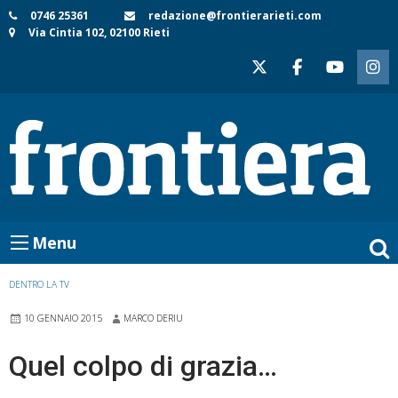
Skip
0746 25361
redazione@frontierarieti.com
Via Cintia 102, 02100 Rieti
to
content
Menu
DENTRO LA TV
10 GENNAIO 2015
MARCO DERIU
Quel colpo di grazia…