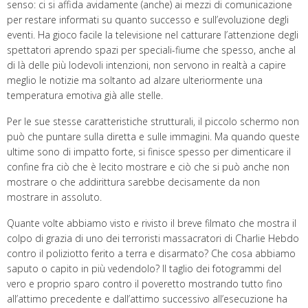
senso: ci si affida avidamente (anche) ai mezzi di comunicazione
per restare informati su quanto successo e sull’evoluzione degli
eventi. Ha gioco facile la televisione nel catturare l’attenzione degli
spettatori aprendo spazi per speciali-fiume che spesso, anche al
di là delle più lodevoli intenzioni, non servono in realtà a capire
meglio le notizie ma soltanto ad alzare ulteriormente una
temperatura emotiva già alle stelle.
Per le sue stesse caratteristiche strutturali, il piccolo schermo non
può che puntare sulla diretta e sulle immagini. Ma quando queste
ultime sono di impatto forte, si finisce spesso per dimenticare il
confine fra ciò che è lecito mostrare e ciò che si può anche non
mostrare o che addirittura sarebbe decisamente da non
mostrare in assoluto.
Quante volte abbiamo visto e rivisto il breve filmato che mostra il
colpo di grazia di uno dei terroristi massacratori di Charlie Hebdo
contro il poliziotto ferito a terra e disarmato? Che cosa abbiamo
saputo o capito in più vedendolo? Il taglio dei fotogrammi del
vero e proprio sparo contro il poveretto mostrando tutto fino
all’attimo precedente e dall’attimo successivo all’esecuzione ha