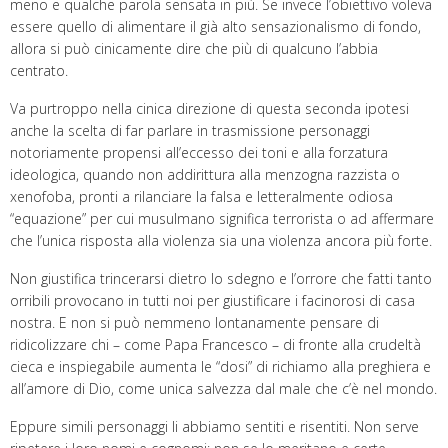
meno e qualche parola sensata in più. Se invece l’obiettivo voleva
essere quello di alimentare il già alto sensazionalismo di fondo,
allora si può cinicamente dire che più di qualcuno l’abbia
centrato.
Va purtroppo nella cinica direzione di questa seconda ipotesi
anche la scelta di far parlare in trasmissione personaggi
notoriamente propensi all’eccesso dei toni e alla forzatura
ideologica, quando non addirittura alla menzogna razzista o
xenofoba, pronti a rilanciare la falsa e letteralmente odiosa
“equazione” per cui musulmano significa terrorista o ad affermare
che l’unica risposta alla violenza sia una violenza ancora più forte.
Non giustifica trincerarsi dietro lo sdegno e l’orrore che fatti tanto
orribili provocano in tutti noi per giustificare i facinorosi di casa
nostra. E non si può nemmeno lontanamente pensare di
ridicolizzare chi – come Papa Francesco – di fronte alla crudeltà
cieca e inspiegabile aumenta le “dosi” di richiamo alla preghiera e
all’amore di Dio, come unica salvezza dal male che c’è nel mondo.
Eppure simili personaggi li abbiamo sentiti e risentiti. Non serve