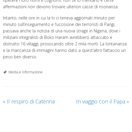
ripetere i loro nomi e cognomi: non se lo meritano e certe
affermazioni non devono trovare ulteriori casse di risonanza.
Intanto, nelle ore in cui la tv ci teneva aggiornati minuto per
minuto sull’inseguimento e l’uccisione dei terroristi di Parigi,
passava anche la notizia di una nuova strage in Nigeria, dove i
miliziani integralisti di Boko Haram avrebbero attaccato e
distrutto 16 villaggi, provocando oltre 2 mila morti. La lontananza
e la mancanza di immagini hanno dato a quest’altro fattaccio un
peso ben diverso.
Media e informazione
«
Il respiro di Caterina
In viaggio con il Papa
»