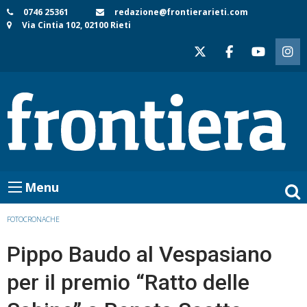
Skip
0746 25361
redazione@frontierarieti.com
Via Cintia 102, 02100 Rieti
to
content
Menu
FOTOCRONACHE
Pippo Baudo al Vespasiano
per il premio “Ratto delle