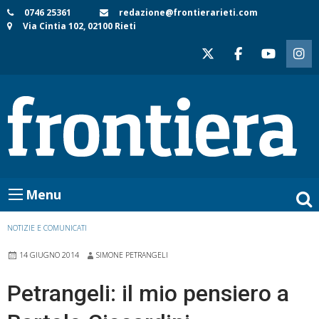
Skip
0746 25361
redazione@frontierarieti.com
Via Cintia 102, 02100 Rieti
to
content
Menu
NOTIZIE E COMUNICATI
14 GIUGNO 2014
SIMONE PETRANGELI
Petrangeli: il mio pensiero a