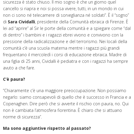
sicurezza è stato chiuso. Il mio sogno è che un giorno quel
cancello si riapra e noi si possa vivere, tutti, in un mondo in cui
non ci sono né telecamere di sorveglianza né soldati”. È il “sogno”
di
Sara Cividalli
, presidente della Comunità ebraica di Firenze. È
lei ad “aprire” al Sir le porte della comunità e a spiegare come “dal
di dentro” i bambini e i ragazzi ebrei vivono e convivono con la
pressione della radicalizzazione e del terrorismo. Nei locali della
comunità c’è una scuola materna mentre i ragazzi più grandi
frequentano il mercoledì i corsi di educazione ebraica. Madre di
una figlia di 25 anni, Cividalli è pediatra e con i ragazzi ha sempre
avuto a che fare.
C’è paura?
“Chiaramente c’è una maggiore preoccupazione. Non possiamo
negarlo: siamo consapevoli di quello che è successo in Francia e a
Copenaghen. Dire però che si avverte il rischio con paura, no. Qui
non è cambiata l’atmosfera fiorentina. È chiaro che si attuano
norme di sicurezza”.
Ma sono aggiuntive rispetto al passato?