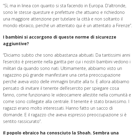
“Sì, ma in linea con quanto si sta facendo in Europa. D’altronde,
sono le stesse questure e prefetture che attuano e richiedono
una maggiore attenzione per tutelare la città e non soltanto il
mondo ebraico, perché un attentato qui è un attentato a Firenze”.
I bambini si accorgono di queste norme di sicurezze
aggiuntive?
“Diciamo subito che sono abbastanza abituati. Da tantissimi anni
l’esercito è presente nella garitta per cui i nostri bambini vedono i
militari da quando sono nati. Ultimamente, abbiamo visto un
ragazzino più grande manifestare una certa preoccupazione
perché aveva visto delle immagini brutte alla tv. E allora abbiamo
pensato di invitare il tenente dell’esercito per spiegare cosa
fanno, come funzionano le videocamere allestite nella comunità e
come sono collegate alla centrale. Il tenente è stato bravissimo. I
ragazzi erano molto interessati. Hanno fatto un sacco di
domande. E il ragazzo che aveva espresso preoccupazione si è
sentito rassicurato”.
Il popolo ebraico ha conosciuto la Shoah. Sembra una