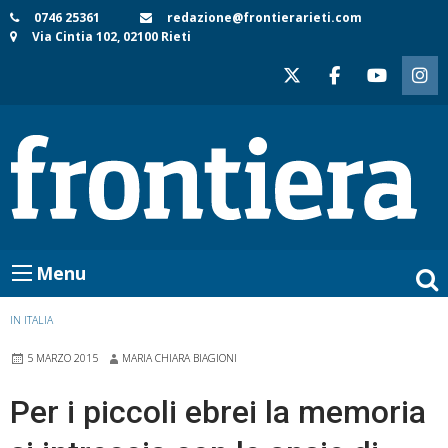
Skip
0746 25361
redazione@frontierarieti.com
Via Cintia 102, 02100 Rieti
to
content
Menu
IN ITALIA
5 MARZO 2015
MARIA CHIARA BIAGIONI
Per i piccoli ebrei la memoria