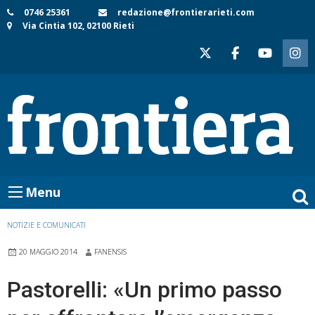
Skip
0746 25361
redazione@frontierarieti.com
Via Cintia 102, 02100 Rieti
to
content
Menu
NOTIZIE E COMUNICATI
20 MAGGIO 2014
FANENSIS
Pastorelli: «Un primo passo