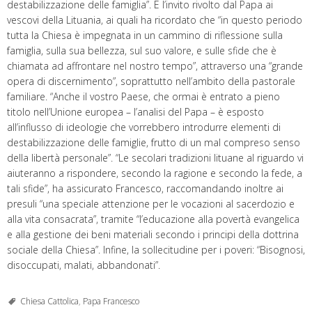
destabilizzazione delle famiglia”. È l’invito rivolto dal Papa ai
vescovi della Lituania, ai quali ha ricordato che “in questo periodo
tutta la Chiesa è impegnata in un cammino di riflessione sulla
famiglia, sulla sua bellezza, sul suo valore, e sulle sfide che è
chiamata ad affrontare nel nostro tempo”, attraverso una “grande
opera di discernimento”, soprattutto nell’ambito della pastorale
familiare. “Anche il vostro Paese, che ormai è entrato a pieno
titolo nell’Unione europea – l’analisi del Papa – è esposto
all’influsso di ideologie che vorrebbero introdurre elementi di
destabilizzazione delle famiglie, frutto di un mal compreso senso
della libertà personale”. “Le secolari tradizioni lituane al riguardo vi
aiuteranno a rispondere, secondo la ragione e secondo la fede, a
tali sfide”, ha assicurato Francesco, raccomandando inoltre ai
presuli “una speciale attenzione per le vocazioni al sacerdozio e
alla vita consacrata”, tramite “l’educazione alla povertà evangelica
e alla gestione dei beni materiali secondo i principi della dottrina
sociale della Chiesa”. Infine, la sollecitudine per i poveri: “Bisognosi,
disoccupati, malati, abbandonati”.
Chiesa Cattolica
,
Papa Francesco