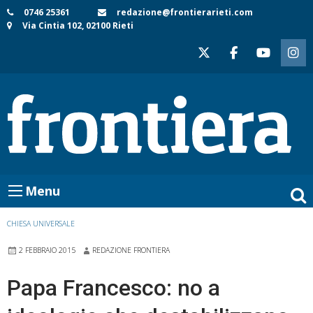
Skip
0746 25361
redazione@frontierarieti.com
Via Cintia 102, 02100 Rieti
to
content
Menu
CHIESA UNIVERSALE
2 FEBBRAIO 2015
REDAZIONE FRONTIERA
Papa Francesco: no a