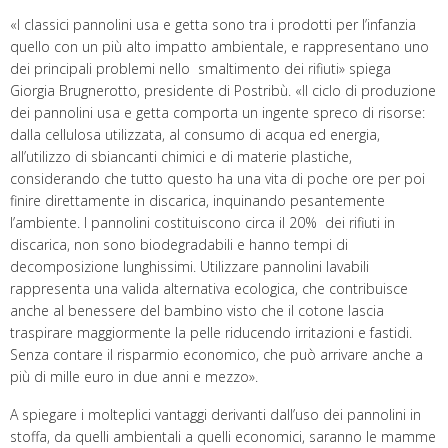
«I classici pannolini usa e getta sono tra i prodotti per l’infanzia
quello con un più alto impatto ambientale, e rappresentano uno
dei principali problemi nello smaltimento dei rifiuti» spiega
Giorgia Brugnerotto, presidente di Postribù. «Il ciclo di produzione
dei pannolini usa e getta comporta un ingente spreco di risorse:
dalla cellulosa utilizzata, al consumo di acqua ed energia,
all’utilizzo di sbiancanti chimici e di materie plastiche,
considerando che tutto questo ha una vita di poche ore per poi
finire direttamente in discarica, inquinando pesantemente
l’ambiente. I pannolini costituiscono circa il 20% dei rifiuti in
discarica, non sono biodegradabili e hanno tempi di
decomposizione lunghissimi. Utilizzare pannolini lavabili
rappresenta una valida alternativa ecologica, che contribuisce
anche al benessere del bambino visto che il cotone lascia
traspirare maggiormente la pelle riducendo irritazioni e fastidi.
Senza contare il risparmio economico, che può arrivare anche a
più di mille euro in due anni e mezzo».
A spiegare i molteplici vantaggi derivanti dall’uso dei pannolini in
stoffa, da quelli ambientali a quelli economici, saranno le mamme