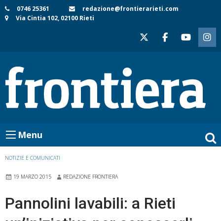
Skip
0746 25361
redazione@frontierarieti.com
Via Cintia 102, 02100 Rieti
to
content
Menu
NOTIZIE E COMUNICATI
19 MARZO 2015
REDAZIONE FRONTIERA
Pannolini lavabili: a Rieti