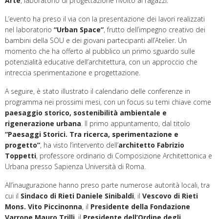
Arte
, laboratorio di progettazione rivolto ai ragazzi.
L’evento ha preso il via con la presentazione dei lavori realizzati
nel laboratorio
“Urban Space”
, frutto dell’impegno creativo dei
bambini della SOU e dei giovani partecipanti all’Atelier. Un
momento che ha offerto al pubblico un primo sguardo sulle
potenzialità educative dell’architettura, con un approccio che
intreccia sperimentazione e progettazione.
A seguire, è stato illustrato il calendario delle conferenze in
programma nei prossimi mesi, con un focus su temi chiave come
paesaggio storico, sostenibilità ambientale e
rigenerazione urbana
. Il primo appuntamento, dal titolo
“Paesaggi Storici. Tra ricerca, sperimentazione e
progetto”
, ha visto l’intervento dell’
architetto Fabrizio
Toppetti
, professore ordinario di Composizione Architettonica e
Urbana presso Sapienza Università di Roma.
All’inaugurazione hanno preso parte numerose autorità locali, tra
cui il
Sindaco di Rieti Daniele Sinibaldi
, il
Vescovo di Rieti
Mons. Vito Piccinonna
, il
Presidente della Fondazione
Varrone Mauro Trilli
, il
Presidente dell’Ordine degli