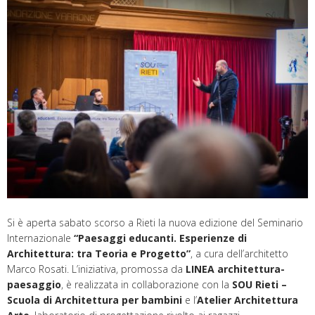
Si è aperta sabato scorso a Rieti la nuova edizione del Seminario
Internazionale
“Paesaggi educanti. Esperienze di
Architettura: tra Teoria e Progetto”
, a cura dell’architetto
Marco Rosati. L’iniziativa, promossa da
LINEA architettura-
paesaggio
, è realizzata in collaborazione con la
SOU Rieti –
Scuola di Architettura per bambini
e l’
Atelier Architettura