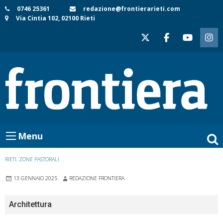
Skip
0746 25361
redazione@frontierarieti.com
Via Cintia 102, 02100 Rieti
to
content
Menu
RIETI
,
ZONE PASTORALI
13 GENNAIO 2025
REDAZIONE FRONTIERA
Architettura