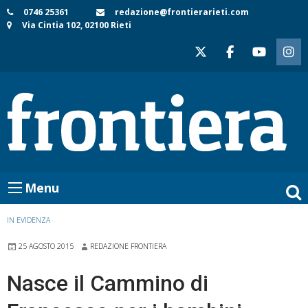
Skip
0746 25361
redazione@frontierarieti.com
Via Cintia 102, 02100 Rieti
to
content
Menu
IN EVIDENZA
25 AGOSTO 2015
REDAZIONE FRONTIERA
Nasce il Cammino di