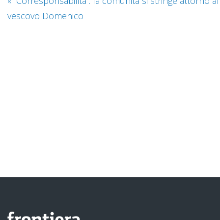
«
“Corresponsabilità”: la comunità si stringe attorno al
vescovo Domenico