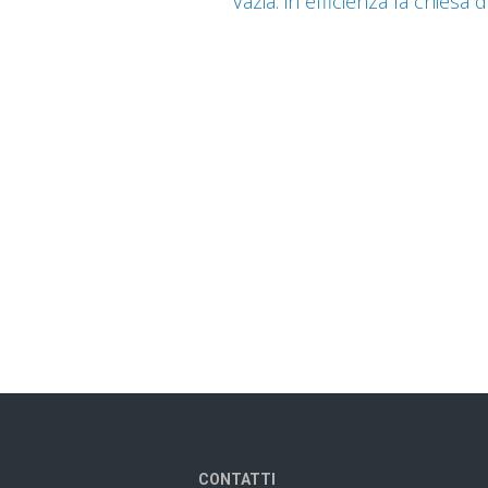
Vazia: in efficienza la chiesa 
CONTATTI