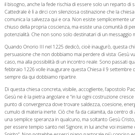
il bisogno, anche la fede rischia di essere solo un reparto di 
Cattedrale è lì a dirci con silenziosa ostinazione che la chies
comunica la salvezza qui e ora. Non esiste semplicemente una 
chiuso della propria coscienza, ma esiste una comunità di pers
potenzialità. Che non sono solo destinatari di un messaggio 
Quando Onorio III nel 1225 dedicò, cioè inaugurò, questa chie
persuasione che non dobbiamo mai perdere di vista: Gesù vuo
caso, ma alla possibilità di un incontro reale. Sono passati q
febbraio 1226 volle inaugurare questa Chiesa il 9 settembre del
sempre da qui dobbiamo ripartire.
Di questa chiesa concreta, visibile, accogliente, l’apostolo Pao
Gesù ne è la pietra angolare e “in lui ogni costruzione cresce
punto di convergenza dove trovare saldezza, coesione, energia
cumulo di materia inerte. Ciò che fa da calamita, da centro
una semplice speranza in qualcuno, ma soltanto Gesù Cristo, ver
per essere tempio santo nel Signore; in lui anche voi insieme c
Spirito”. Non potrebbe esserci piano pastorale più conciso e