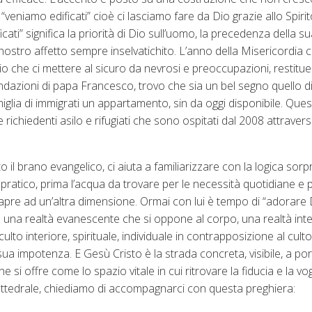
veniamo edificati” cioè ci lasciamo fare da Dio grazie allo Spiri
ati” significa la priorità di Dio sull’uomo, la precedenza della s
ostro affetto sempre inselvatichito. L’anno della Misericordia 
Dio che ci mettere al sicuro da nevrosi e preoccupazioni, restitu
dazioni di papa Francesco, trovo che sia un bel segno quello di 
iglia di immigrati un appartamento, sin da oggi disponibile. Que
 richiedenti asilo e rifugiati che sono ospitati dal 2008 attravers
o il brano evangelico, ci aiuta a familiarizzare con la logica sor
atico, prima l’acqua da trovare per le necessità quotidiane e p
apre ad un’altra dimensione. Ormai con lui è tempo di “adorare D
 è una realtà evanescente che si oppone al corpo, una realtà inte
culto interiore, spirituale, individuale in contrapposizione al cult
sua impotenza. E Gesù Cristo è la strada concreta, visibile, a porta
si offre come lo spazio vitale in cui ritrovare la fiducia e la vog
Cattedrale, chiediamo di accompagnarci con questa preghiera: