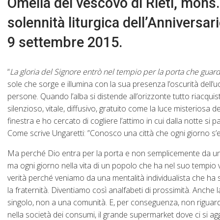
Omelia del vescovo di Rieti, mons
solennità liturgica dell’Anniversari
9 settembre 2015.
“
La gloria del Signore entrò nel tempio per la porta che guard
sole che sorge e illumina con la sua presenza l’oscurità dell
persone. Quando l’alba si distende all’orizzonte tutto riacquis
silenzioso, vitale, diffusivo, gratuito come la luce misteriosa
finestra e ho cercato di cogliere l’attimo in cui dalla notte si 
Come scrive Ungaretti: ”Conosco una città che ogni giorno s’e
Ma perché Dio entra per la porta e non semplicemente da una fi
ma ogni giorno nella vita di un popolo che ha nel suo tempio vi
verità perché veniamo da una mentalità individualista che ha s
la fraternità. Diventiamo così analfabeti di prossimità. Anche la
singolo, non a una comunità. E, per conseguenza, non riguarda 
nella società dei consumi, il grande supermarket dove ci si agg