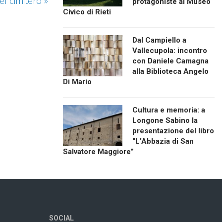
del cimitero
»
protagoniste al Museo
Civico di Rieti
Dal Campiello a
Vallecupola: incontro
con Daniele Camagna
alla Biblioteca Angelo
Di Mario
Cultura e memoria: a
Longone Sabino la
presentazione del libro
“L’Abbazia di San
Salvatore Maggiore”
SOCIAL