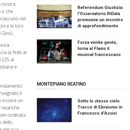
a nostra
Referendum Giustizia:
a e che
l’Osservatorio RiData
 ciascuno nel
promuove un incontro
ni e le loro
di approfondimento
i Gesù.
Forza venite gente,
uesta
torna al Flavio il
ia la fede al
musical francescano
1225 al
istiana e
MONTEPIANO REATINO
 fondamento:
nsegnato il
di essere un
Sotto lo stesso cielo.
 e neanche
Tracce di Ebraismo in
Francesco d’Assisi
 ben ordinata
o dello
e per sua