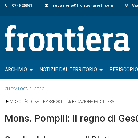
Skip
0746 25361
redazione@frontierarieti.com
Via
to
content
ARCHIVIO
NOTIZIE DAL TERRITORIO
PERISCOPIO
CHIESA LOCALE
,
VIDEO
VIDEO
10 SETTEMBRE 2015
REDAZIONE FRONTIERA
Mons. Pompili: il regno di Ge