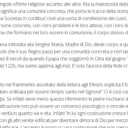
singole offerte religiose accanto alle altre. Ma la maestosità dell
a significa una comunità concreta, che porta le tracce della stori
‘societas in cordibus’ cioè una sorta di condivisione dei cuori,
one concrete, con i loro problemi e le loro attese, con i loro do
ma che formano nel loro essere in comunione, il corpo stesso d
sa intitolata alla Vergine Maria, Madre di Dio, diede corpo a q
le che il suo Regno passi per una comunità concreta e non lasc
uasi 8 secoli da quando il papa che soggiornò in Citta dal giugno 
 1225, ma siamo appena agli inizi. E’ solo l’aurora della fede cr
lo nel frammento ascoltato della lettera agli Efesini, esplicita il
 ben ordinata per essere tempio santo nel Signore”. Ci è così co
. Se infatti viene meno questo riferimento le pietre rischiano 
 di attrazione non può essere un consenso psicologico o morale
ità in quanto via e vita. Infatti “in lui ogni costruzione cresce
on gli altri venite edificati per diventare dimora di Dio per mezz
d efficace. L’accento è posto su una costruzione che non cresc