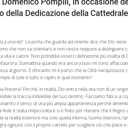
. Domenico Pompili, in occasione de
o della Dedicazione della Cattedrale.
a a oriente
”. La porta che guarda ad oriente dice che Dio vie
’uomo che non sa orientarsi e non riesce neppure a distinguere 
ta vita e calore. Non potrebbe esserci definizione più esatta di 
 dell’aurora. Stamattina quando era ancora buio mi sono affacciat
passa al giorno. E d’incanto mi è parso che la Città riacquistasse c
mpie di sole e tutto è rapito in quel momento”.
nestra? Perché, in realtà, Dio entra nella vita non di un singol
sibile la traccia indelebile del suo destino. Facciamo fatica a c
marrito il senso di una più ampia appartenenza perché dimentica l
 fede è stata rimpicciolita e si è finito per ritenere che il Regno 
la realtà esteriore ma solo quella interna, l’uomo interiore, l’a
ira ognuno con il proprio carrello per scegliere ciò che piace e d