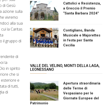
Cattolici e Resistenza,
to di Gesù
a Greccio il Premio
ua azione sulla
“Santa Barbara 2024”
che vivremo
endoci alla sua
cui la Caritas
Contigliano, Banda
sta
Musicale e Majorettes
in festa per Santa
o il gruppo di
Cecilia
prendente di
oi la
VALLE DEL VELINO, MONTI DELLA LAGA,
io in spirito
LEONESSANO
riore che si
o esteriore e
Apertura straordinaria
ta di tutti,
delle Terme di
lia di
Vespasiano per le
Giornate Europee del
Patrimonio