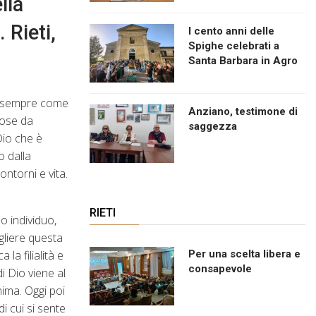
lla
 Rieti,
I cento anni delle
Spighe celebrati a
Santa Barbara in Agro
ne sempre come
Anziano, testimone di
cose da
saggezza
Dio che è
o dalla
ontorni e vita.
RIETI
o individuo,
ogliere questa
a filialità e
Per una scelta libera e
consapevole
di Dio viene al
nima. Oggi poi
i cui si sente