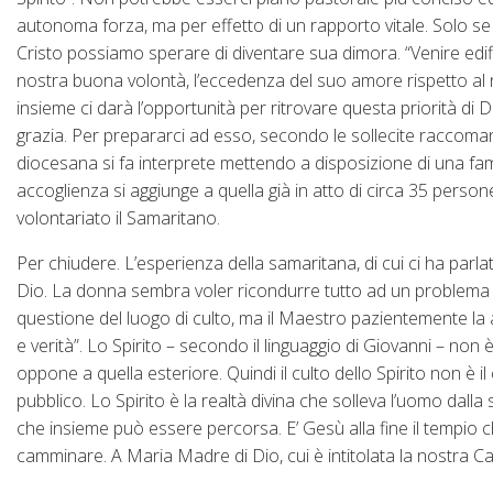
autonoma forza, ma per effetto di un rapporto vitale. Solo se “
Cristo possiamo sperare di diventare sua dimora. “Venire edific
nostra buona volontà, l’eccedenza del suo amore rispetto al n
insieme ci darà l’opportunità per ritrovare questa priorità di 
grazia. Per prepararci ad esso, secondo le sollecite raccoman
diocesana si fa interprete mettendo a disposizione di una fam
accoglienza si aggiunge a quella già in atto di circa 35 persone
volontariato il Samaritano.
Per chiudere. L’esperienza della samaritana, di cui ci ha parlat
Dio. La donna sembra voler ricondurre tutto ad un problema pr
questione del luogo di culto, ma il Maestro pazientemente la 
e verità”. Lo Spirito – secondo il linguaggio di Giovanni – non
oppone a quella esteriore. Quindi il culto dello Spirito non è il 
pubblico. Lo Spirito è la realtà divina che solleva l’uomo dalla 
che insieme può essere percorsa. E’ Gesù alla fine il tempio che 
camminare. A Maria Madre di Dio, cui è intitolata la nostra 