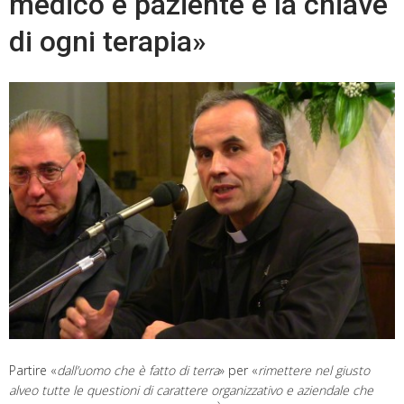
medico e paziente è la chiave
di ogni terapia»
Partire «
dall’uomo che è fatto di terra
» per «
rimettere nel giusto
alveo tutte le questioni di carattere organizzativo e aziendale che