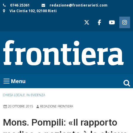
Skip
0746 25361
redazione@frontierarieti.com
Via Cintia 102, 02100 Rieti
to
content
Menu
CHIESA LOCALE
,
IN EVIDENZA
20 OTTOBRE 2015
REDAZIONE FRONTIERA
Mons. Pompili: «Il rapporto