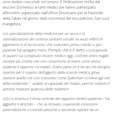
sono andate crescendo nel tempo
»
. È l’indicazione rivolta dal
vescovo Domenico ai tanti medici che hanno partecipato
all’incontro organizzato dall’Ufficio Diocesano per la Pastorale
della Salute nel giorno della ricorrenza del loro patrono, San Luca
evangelista.
«
La specializzazione della medicina per un verso e la
razionalizzazione del sistema sanitario sociale ha avuto effetti di
gigantismo e di tecnicismo, che snaturano prima i medici e poi i
pazienti
» ha spiegato mons. Pompili, che si è detto «
consapevole
di quanto sia complicato essere medico oggi,
c
ostretti entro maglie
sempre più strette che non consentono di vivere come prima
evidenza il rapporto col malato. D’altra parte se è da qui che bisogna
ripartire per il rispetto dell’oggetto della scienza medica, giova
ripetere quello che uno scienziato come Sydenham scriveva agli inizi
della modernità: “.. andate al capezzale del malato, perché soltanto lì
potrete imparare qualcosa delle malattie”
».
«
Q
ui si inserisce il tema centrale del rapporto medico-paziente
– ha
aggiunto il vescovo –
che va ritrovato, superando concezioni
paternalistiche o contrattualistiche e lasciando ispirare da un