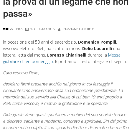
la prova di un legame che non
passa»
GALLERIA
30 GIUGNO 2015
REDAZIONE FRONTIERA
In occasione dei 50 anni di sacerdozio,
Domenico Pompili
,
vescovo eletto di Rieti, ha scritto a mons.
Delio Lucarelli
una
lettera, letta dal mons.
Lorenzo Chiarinelli
durante la
Messa
giubilare di ieri pomeriggio
. Riportiamo il testo integrale di seguito:
Caro vescovo Delio,
desidero farmi presente anch’io nel giorno in cui festeggia il
cinquantesimo anniversario della sua ordinazione presbiterale. La
memoria del suo servizio alla Chiesa, di cui ben 19 anni proprio a
Rieti come vescovo, è motivo di gratitudine e di speranza.
Dirle grazie viene quasi spontaneo a motivo del suo servizio tenace
e discreto, sapiente e moderno, concreto e spirituale. Sin dal primo
incontro mi ha colpito il suo sguardo diretto e disarmato che me l’ha