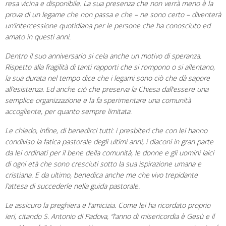
resa vicina e disponibile. La sua presenza che non verrà meno è la
prova di un legame che non passa e che – ne sono certo – diventerà
un’intercessione quotidiana per le persone che ha conosciuto ed
amato in questi anni.
Dentro il suo anniversario si cela anche un motivo di speranza.
Rispetto alla fragilità di tanti rapporti che si rompono o si allentano,
la sua durata nel tempo dice che i legami sono ciò che dà sapore
all’esistenza. Ed anche ciò che preserva la Chiesa dall’essere una
semplice organizzazione e la fa sperimentare una comunità
accogliente, per quanto sempre limitata.
Le chiedo, infine, di benedirci tutti: i presbiteri che con lei hanno
condiviso la fatica pastorale degli ultimi anni, i diaconi in gran parte
da lei ordinati per il bene della comunità, le donne e gli uomini laici
di ogni età che sono cresciuti sotto la sua ispirazione umana e
cristiana. E da ultimo, benedica anche me che vivo trepidante
l’attesa di succederle nella guida pastorale.
Le assicuro la preghiera e l’amicizia. Come lei ha ricordato proprio
ieri, citando S. Antonio di Padova, “l’anno di misericordia è Gesù e il