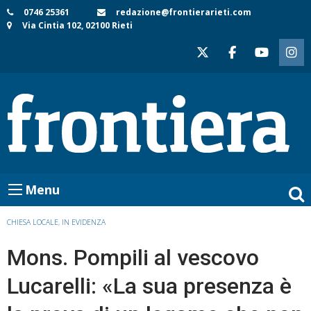
Skip
0746 25361
redazione@frontierarieti.com
Via Cintia 102, 02100 Rieti
to
content
Menu
CHIESA LOCALE
,
IN EVIDENZA
Mons. Pompili al vescovo
Lucarelli: «La sua presenza è