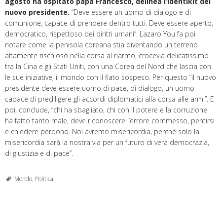
agosto ha ospitato papa Francesco, delinea l’identikit del
nuovo presidente.
“Deve essere un uomo di dialogo e di
comunione, capace di prendere dentro tutti. Deve essere aperto,
democratico, rispettoso dei diritti umani”. Lazaro You fa poi
notare come la penisola coreana stia diventando un terreno
altamente rischioso nella corsa al riarmo, crocevia delicatissimo
tra la Cina e gli Stati Uniti, con una Corea del Nord che lascia con
le sue iniziative, il mondo con il fiato sospeso. Per questo “il nuovo
presidente deve essere uomo di pace, di dialogo, un uomo
capace di prediligere gli accordi diplomatici alla corsa alle armi”. E
poi, conclude, “chi ha sbagliato, chi con il potere e la corruzione
ha fatto tanto male, deve riconoscere l’errore commesso, pentirsi
e chiedere perdono. Noi avremo misericordia, perché solo la
misericordia sarà la nostra via per un futuro di vera democrazia,
di giustizia e di pace”.
Mondo
,
Politica