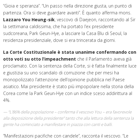
“Gioia e speranza”. “Un passo nella direzione giusta, un punto di
partenza. Ora si deve guardare avanti”. È quanto afferma mons.
Lazzaro You Heung-sik
, vescovo di Daejeon, raccontando al Sir
la settimana caldissima, che ha portato l’ex presidente
sudcoreana, Park Geun-Hye, a lasciare la Casa Blu di Seoul, la
residenza presidenziale, dove si era trincerata da giorni.
La Corte Costituzionale è stata unanime confermando con
otto voti su otto l’impeachment
che il Parlamento aveva già
proclamato. Con la sentenza della Corte, si è fatta finalmente luce
e giustizia su uno scandalo di corruzione che per mesi ha
monopolizzato l’attenzione dell’opinione pubblica nel Paese
asiatico. Mai presidente è stato più impopolare nella storia della
Corea come la Park Geun-Hye con un indice sceso addirittura al
4%.
“L’86% della popolazione – conferma il vescovo You – era favorevole
alla deposizione della presidente” tanto che alla lettura della sentenza la
gente ha cominciato a manifestare in piazza con canti e balli.
“Manifestazioni pacifiche con candele”, racconta il vescovo. “Le