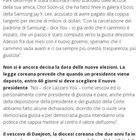
Park Geun-Hye è stata trascinata nello scandalo dalle accuse
della sua amica, Choi Soon-sil, che ha fatto finire in galera il boss
della Samsung Jay Y. Lee, accusato di avere pagato alla coppia
tangenti per decine di milioni di dollari. “Con la carcerazione del
padrone di Samsung – dice You – io già vedo che il cammino è
iniziato, che un passo è stato compiuto verso la giusta direzione.
Adesso fra due mesi con il nuovo governo, speriamo che il
cammino vada avanti e ci sia sempre più onestà, trasparenza, più
giustizia”.
Non si è ancora decisa la data delle nuove elezioni. La
legge coreana prevede che quando un presidente viene
deposto, entro 60 giorni si deve scegliere il nuovo
presidente
. “Noi – dice Lazzaro You – come vescovi ed io
personalmente come presidente di giustizia e pace, anche prima
della deposizione della presidente e del giudizio della Corte
abbiamo fatto alcune dichiarazioni, dicendo che ci vuole una
democrazia giusta e per democrazia giusta intendiamo una
politica che sappia mettere al centro il valore dell’uomo”.
Il vescovo di Daejeon, la diocesi coreana che due anni fa in