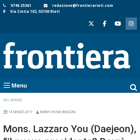
Skip
0746 25361
redazione@frontierarieti.com
Via Cintia 102, 02100 Rieti
to
content
Menu
NEL MONDO
14 MARZO 2017
MARIA CHIARA BIAGIONI
Mons. Lazzaro You (Daejeon),