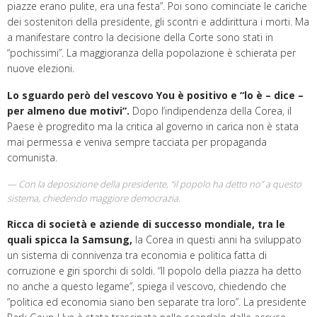
piazze erano pulite, era una festa”. Poi sono cominciate le cariche
dei sostenitori della presidente, gli scontri e addirittura i morti. Ma
a manifestare contro la decisione della Corte sono stati in
“pochissimi”. La maggioranza della popolazione è schierata per
nuove elezioni.
Lo sguardo però del vescovo You è positivo e “lo è – dice –
per almeno due motivi”.
Dopo l’indipendenza della Corea, il
Paese è progredito ma la critica al governo in carica non è stata
mai permessa e veniva sempre tacciata per propaganda
comunista.
Con la deposizione della presidente, “il popolo ha detto no” a questo
sistema, chiedendo maggiore democrazia.
Ricca di società e aziende di successo mondiale, tra le
quali spicca la Samsung,
la Corea in questi anni ha sviluppato
un sistema di connivenza tra economia e politica fatta di
corruzione e giri sporchi di soldi. “Il popolo della piazza ha detto
no anche a questo legame”, spiega il vescovo, chiedendo che
“politica ed economia siano ben separate tra loro”. La presidente