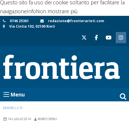
Questo sito fa uso dei cookie soltanto per facilitare la
navigazione
Info
Non mostrare più
Skip
0746 25361
redazione@frontierarieti.com
Via Cintia 102, 02100 Rieti
to
content
Menu
DENTRO LA TV
14 LUGLIO 2014
MARCO DERIU