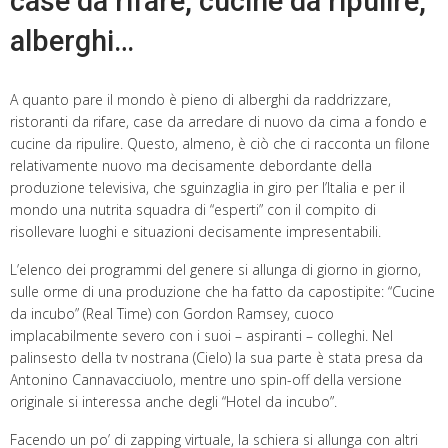
case da rifare, cucine da ripulire,
alberghi…
A quanto pare il mondo è pieno di alberghi da raddrizzare,
ristoranti da rifare, case da arredare di nuovo da cima a fondo e
cucine da ripulire. Questo, almeno, è ciò che ci racconta un filone
relativamente nuovo ma decisamente debordante della
produzione televisiva, che sguinzaglia in giro per l’Italia e per il
mondo una nutrita squadra di “esperti” con il compito di
risollevare luoghi e situazioni decisamente impresentabili.
L’elenco dei programmi del genere si allunga di giorno in giorno,
sulle orme di una produzione che ha fatto da capostipite: “Cucine
da incubo” (Real Time) con Gordon Ramsey, cuoco
implacabilmente severo con i suoi – aspiranti – colleghi. Nel
palinsesto della tv nostrana (Cielo) la sua parte è stata presa da
Antonino Cannavacciuolo, mentre uno spin-off della versione
originale si interessa anche degli “Hotel da incubo”.
Facendo un po’ di zapping virtuale, la schiera si allunga con altri