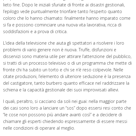
lieto fine. Dopo le iniziali sfuriate di fronte ai disastri gestionali,
l’epilogo vede puntualmente trionfare tanto l’esperto quanto
coloro che lo hanno chiamato: finalmente hanno imparato come
si fa e possono cominciare una nuova vita lavorativa, ricca di
soddisfazioni e a prova di critica.
L’idea della televisione che aiuta gli spettatori a risolvere i loro
problemi di vario genere non è nuova. Truffe, disfunzioni e
disservizi sono materia utile per attirare l’attenzione del pubblico,
si tratti di un processo televisivo o di un programma che mette di
fronte chi ha subito un torto e chi se n’è reso colpevole. Nelle
citate produzioni, l’elemento di ulteriore seduzione è la presenza
del castigatore, tanto burbero quanto efficace nel raddrizzare la
schiena e la capacità gestionale dei suoi improvvisati allievi.
I quali, peraltro, si cacciano da soli nei guai: nella maggior parte
dei casi sono loro a lanciare un “sos” dopo essersi resi conto che
“le cose non possono più andare avanti così” e a decidere di
chiamare gli esperti chiedendo espressamente di essere messi
nelle condizioni di operare al meglio.