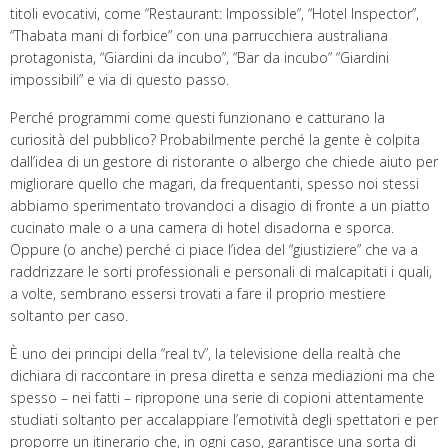
titoli evocativi, come “Restaurant: Impossible”, “Hotel Inspector”,
“Thabata mani di forbice” con una parrucchiera australiana
protagonista, “Giardini da incubo”, “Bar da incubo” “Giardini
impossibili” e via di questo passo.
Perché programmi come questi funzionano e catturano la
curiosità del pubblico? Probabilmente perché la gente è colpita
dall’idea di un gestore di ristorante o albergo che chiede aiuto per
migliorare quello che magari, da frequentanti, spesso noi stessi
abbiamo sperimentato trovandoci a disagio di fronte a un piatto
cucinato male o a una camera di hotel disadorna e sporca.
Oppure (o anche) perché ci piace l’idea del “giustiziere” che va a
raddrizzare le sorti professionali e personali di malcapitati i quali,
a volte, sembrano essersi trovati a fare il proprio mestiere
soltanto per caso.
È uno dei principi della “real tv”, la televisione della realtà che
dichiara di raccontare in presa diretta e senza mediazioni ma che
spesso – nei fatti – ripropone una serie di copioni attentamente
studiati soltanto per accalappiare l’emotività degli spettatori e per
proporre un itinerario che, in ogni caso, garantisce una sorta di