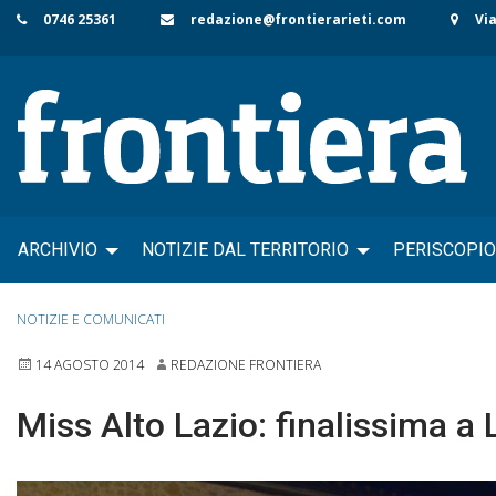
Skip
0746 25361
redazione@frontierarieti.com
Via
to
content
ARCHIVIO
NOTIZIE DAL TERRITORIO
PERISCOPIO
NOTIZIE E COMUNICATI
14 AGOSTO 2014
REDAZIONE FRONTIERA
Miss Alto Lazio: finalissima a