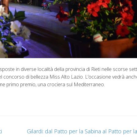
isposte in diverse località della provincia di Rieti nelle scorse set
 del concorso di bellezza Miss Alto Lazio. L’occasione vedrà anch
o, come primo premio, una crociera sul Mediterraneo.
i
Gilardi: dal Patto per la Sabina al Patto per la