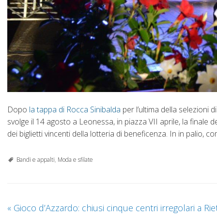
Dopo
la tappa di Rocca Sinibalda
per l’ultima della selezioni d
svolge il 14 agosto a Leonessa, in piazza VII aprile, la finale
dei biglietti vincenti della lotteria di beneficenza. In in pali
Bandi e appalti
,
Moda e sfilate
«
Gioco d’Azzardo: chiusi cinque centri irregolari a Riet