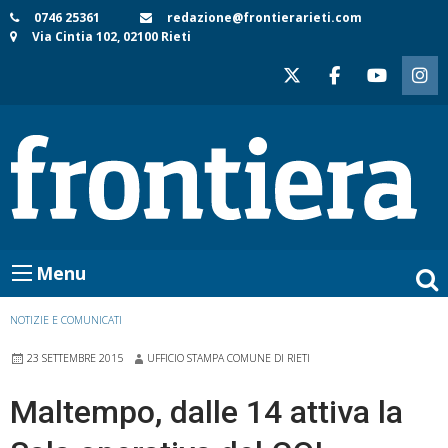
Skip
0746 25361
redazione@frontierarieti.com
Via Cintia 102, 02100 Rieti
to
content
Menu
NOTIZIE E COMUNICATI
23 SETTEMBRE 2015
UFFICIO STAMPA COMUNE DI RIETI
Maltempo, dalle 14 attiva la