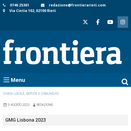
Skip
0746 25361
redazione@frontierarieti.com
Via Cintia 102, 02100 Rieti
to
content
Menu
CHIESA LOCALE
,
NOTIZIE E COMUNICATI
3 AGOSTO 2023
REDAZIONE
GMG Lisbona 2023