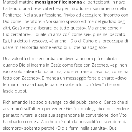
Martedì mattina
monsignor Piccinonna
ai partecipanti in nave
ha tenuto una breve catechesi per introdurre il sacramento della
Penitenza. Nella sua riflessione, l’invito ad accogliere l’incontro con
Dio come liberatore: «Noi siamo spesso vittime del giudizio degli
altri, Gesù viene a liberarci da tutto questo». Ma anche come «il
tuo cercatore», il quale «ti ama così come sei», pure nel peccato.
Egli, ha detto il vescovo, «è anche il Dio di Caino e si preoccupa di
usare misericordia anche verso di lui che ha sbagliato».
Una volontà di misericordia che diventa ancora più esplicita
quando Dio si incarna in Gesù: come fece con Zaccheo, «egli non
vuole solo salvare la tua anima, vuole entrare a casa tua, come ha
fatto con Zaccheo». E manda un messaggio forte e chiaro: «devo
fermarmi a casa tua», le parole rivolte a lui. Un “devo” che non
lascia dubbi.
Richiamando l’episodio evangelico del pubblicano di Gerico che si
arrampicò sull’albero per vedere Gesù, il quale gli dice di scendere
per autoinvitarsi a casa sua segnandone la conversione, don Vito
ha ribadito come a Zaccheo «è data la possibilità di scendere dal
sicomoro» soltanto perché «Dio si fermi nella sua vita». Quel