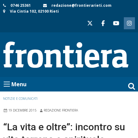
Skip
0746 25361
redazione@frontierarieti.com
Via Cintia 102, 02100 Rieti
to
content
Menu
NOTIZIE E COMUNICATI
19 DICEMBRE 2015
REDAZIONE FRONTIERA
“La vita e oltre”: incontro su