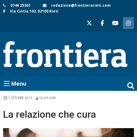
Skip
0746 25361
redazione@frontierarieti.com
Via Cintia 102, 02100 Rieti
to
content
Menu
7 OTTOBRE 2015
SILVIA VARI
La relazione che cura