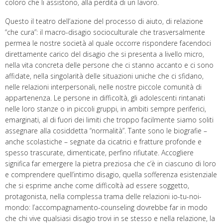
coloro che li assistono, alla perdita di un lavoro.
Questo il teatro dell’azione del processo di aiuto, di relazione
“che cura”: il macro-disagio socioculturale che trasversalmente
permea le nostre società al quale occorre rispondere facendoci
direttamente carico del disagio che si presenta a livello micro,
nella vita concreta delle persone che ci stanno accanto e ci sono
affidate, nella singolarità delle situazioni uniche che ci sfidano,
nelle relazioni interpersonali, nelle nostre piccole comunità di
appartenenza. Le persone in difficoltà, gli adolescenti rintanati
nelle loro stanze o in piccoli gruppi, in ambiti sempre periferici,
emarginati, al di fuori dei limiti che troppo facilmente siamo soliti
assegnare alla cosiddetta “normalità”. Tante sono le biografie –
anche scolastiche – segnate da cicatrici e fratture profonde e
spesso trascurate, dimenticate, perfino rifiutate. Accogliere
significa far emergere la pietra preziosa che c’è in ciascuno di loro
e comprendere quell’intimo disagio, quella sofferenza esistenziale
che si esprime anche come difficoltà ad essere soggetto,
protagonista, nella complessa trama delle relazioni io-tu-noi-
mondo: l’accompagnamento-counseling dovrebbe far in modo
che chi vive qualsiasi disagio trovi in se stesso e nella relazione, la