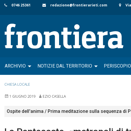
Skip
0746 25361
redazione@frontierarieti.com
Via
to
content
ARCHIVIO
NOTIZIE DAL TERRITORIO
PERISCOPIO
CHIESA LOCALE
1 GIUGNO 2019
EZIO CASELLA
Ospite dell'anima / Prima meditazione sulla sequenza di 