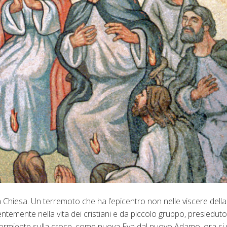
a Chiesa. Un terremoto che ha l’epicentro non nelle viscere della
tentemente nella vita dei cristiani e da piccolo gruppo, presiedut
 dormiente sulla croce, come nuova Eva dal nuovo Adamo, ora si