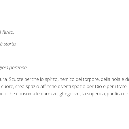
 ferito.
è storto.
 gioia perenne.
aura. Scuote perché lo spirito, nemico del torpore, della noia e d
l cuore, crea spazio affinché diventi spazio per Dio e per i fratell
co che consuma le durezze, gli egoismi, la superbia, purifica e r