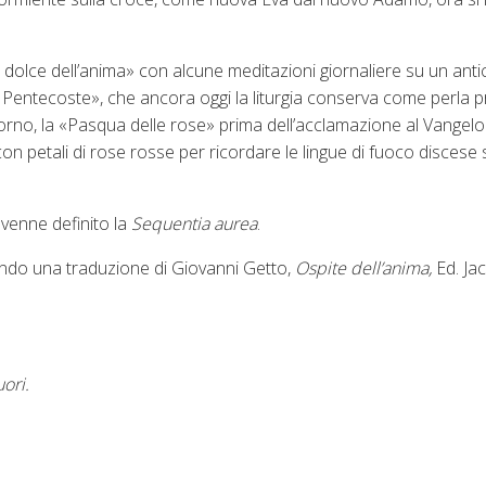
te dolce dell’anima» con alcune meditazioni giornaliere su un anti
 di Pentecoste», che ancora oggi la liturgia conserva come perla p
orno, la «Pasqua delle rose» prima dell’acclamazione al Vangelo.
 con petali di rose rosse per ricordare le lingue di fuoco discese 
venne definito la
Sequentia aurea
.
ondo una traduzione di Giovanni Getto,
Ospite dell’anima,
Ed. Ja
uori.