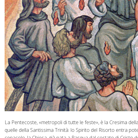
La Pentecoste, «metropoli di tutte le feste», è la Cresima dell
quelle della Santissima Trinità: lo Spirito del Risorto entra po
cenacolo, la Chiesa, già nata a Pasqua dal costato di Cristo