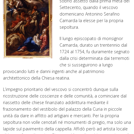
sobrio assetto dalla prima metà del
Settecento, quando il vescovo
domenicano Antonino Serafino
Camarda la elesse per la propria
sepoltura.
Il lungo episcopato di monsignor
Camarda, durato un trentennio dal
1724 al 1754, fu duramente segnato
dalla crisi determinata dai terremoti
che si susseguirono a lungo
provocando lutti e danni ingenti anche al patrimonio
architettonico della Chiesa reatina.
L’impegno prioritario del vescovo si concentrò dunque sulla
ricostruzione delle coscienze e delle comunità, a cominciare dal
riassetto delle chiese finanziato addirittura mediante il
frazionamento del vestibolo del palazzo della Curia in piccole
unità da dare in affitto ad artigiani e mercanti. Per la propria
sepoltura non volle cenotafi né monumenti di pregio, ma solo una
lapide sul pavimento della cappella. Affidò però ad artista locale