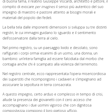
di buona fama, il reatino Giuseppe Viscardi, architetto e pittore, il
compito di evocare
per imagines
il senso più autentico del suo
impegno di maestro e pastore attento ai bisogni morali e
materiali del popolo dei fedeli.
La bella tela dalle imponenti dimensioni si sviluppa su tre distinti
registri, le cui immagini guidano lo sguardo e il sentimento
dell’osservatore dalla terra al cielo.
Nel primo registro, su un paesaggio livido e desolato, sono
raffigurati i corpi ormai esanimi di un uomo, una donna, un
bambino: un’intera famiglia ad essere falcidiata dal morbo che
contagia anche chi è scampato alla violenza del terremoto.
Nel registro centrale, ecco rappresentata l’opera misericordiosa
dei superstiti che ricompongono i cadaveri e s’impegnano ad
assicurare la sepoltura in terra consacrata.
A questo impegno, certo arduo e complesso in tempo di crisi,
allude la presenza dei giovanetti con il cero acceso che
accompagnano i due uomini vigorosi che con dignitosa
compostezza compiono il loro pietoso ufficio.