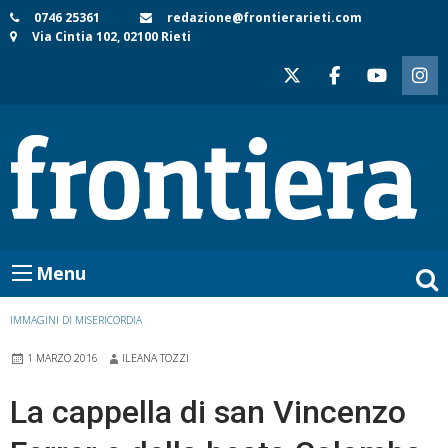
Skip
0746 25361
redazione@frontierarieti.com
Via Cintia 102, 02100 Rieti
to
content
Menu
IMMAGINI DI MISERICORDIA
1 MARZO 2016
ILEANA TOZZI
La cappella di san Vincenzo