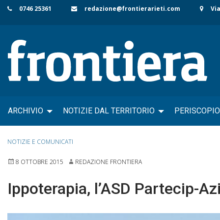
Skip
0746 25361
redazione@frontierarieti.com
Via
to
content
ARCHIVIO
NOTIZIE DAL TERRITORIO
PERISCOPIO
NOTIZIE E COMUNICATI
8 OTTOBRE 2015
REDAZIONE FRONTIERA
Ippoterapia, l’ASD Partecip-Az