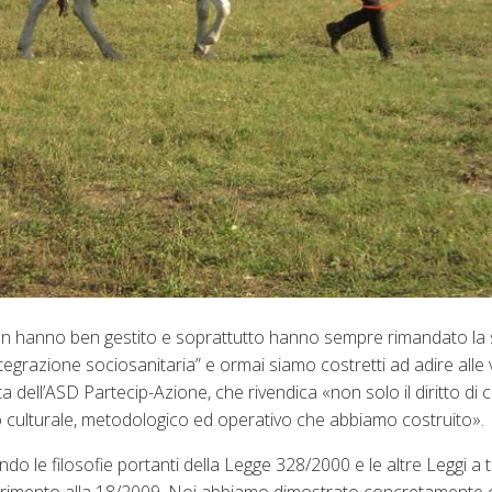
non hanno ben gestito e soprattutto hanno sempre rimandato la 
egrazione sociosanitaria” e ormai siamo costretti ad adire alle vi
 dell’ASD Partecip-Azione, che rivendica «non solo il diritto di 
llo culturale, metodologico ed operativo che abbiamo costruito».
o le filosofie portanti della Legge 328/2000 e le altre Leggi a t