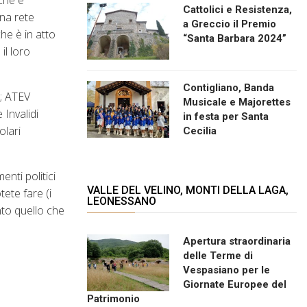
che è
Cattolici e Resistenza,
una rete
a Greccio il Premio
che è in atto
“Santa Barbara 2024”
il loro
Contigliano, Banda
); ATEV
Musicale e Majorettes
Invalidi
in festa per Santa
olari
Cecilia
nti politici
VALLE DEL VELINO, MONTI DELLA LAGA,
ete fare (i
LEONESSANO
nto quello che
Apertura straordinaria
delle Terme di
Vespasiano per le
Giornate Europee del
Patrimonio