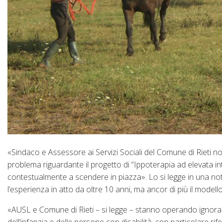
«Sindaco e Assessore ai Servizi Sociali del Comune di Rieti 
problema riguardante il progetto di “Ippoterapia ad elevata int
contestualmente a scendere in piazza». Lo si legge in una nota
l’esperienza in atto da oltre 10 anni, ma ancor di più il mode
«AUSL e Comune di Rieti – si legge – stanno operando ignorand