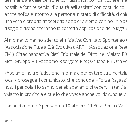
dell’infanzia e delle persone con disabilità, con particolare
possibile fornire servizi di qualità agli assistiti con costi ridico
anche solidale intorno alla persona in stato di difficoltà, ci c
una vera e propria “macelleria sociale” avremo con noi in piazz
disagio e rivendicheranno la corretta applicazione delle leggi 
Al momento hanno aderito all’iniziativa: Comitato Spontaneo 
(Associazione Tutela Età Evolutiva); ARFH (Associazione Reati
Civili); Cittadinanzattiva Rieti; Tribunale dei Diritti del Malato
Rieti; Gruppo FB Facciamo Risorgere Rieti; Gruppo FB Una voc
«Abbiamo inoltre l’adesione informale per evitare strumentalizz
locali» prosegue il comunicato, che conclude: «Forza Ragazzi/e
nostri pendolari lo sanno bene!) speriamo di vedervi in tanti a
viviamo in provincia è quello che vivete anche voi dovunque vi t
L’appuntamento è per sabato 10 alle ore 11.30 a Porta d’Arci 
Rieti