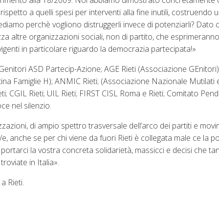
 riferimento alla 18/2009. Noi abbiamo dimostrato concretamente 
li rispetto a quelli spesi per interventi alla fine inutili, costruendo 
hiediamo perchè vogliono distruggerli invece di potenziarli? Dato 
a altre organizzazioni sociali, non di partito, che esprimeranno 
vigenti in particolare riguardo la democrazia partecipata!»
Genitori ASD Partecip-Azione; AGE Rieti (Associazione GEnitori
na Famiglie H); ANMIC Rieti; (Associazione Nazionale Mutilati e 
 Rieti; CGIL Rieti; UIL Rieti; FIRST CISL Roma e Rieti; Comitato Pend
e nel silenzio.
azioni, di ampio spettro trasversale dell’arco dei partiti e movime
, anche se per chi viene da fuori Rieti è collegata male ce la pot
 portarci la vostra concreta solidarietà, massicci e decisi che ta
roviate in Italia».
a Rieti.