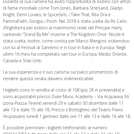
Durante la sua carriera ha avuto l’opportunità di esibirsi con artisti
di fama mondiale come Tom Jones, Barbara Streisand, Gladys
Knight, Demi Lovato, le SpiceGirls, i Take That, Rita Ora e
PalomaFaith, Giorgia, i Pooh. Nel 2018 è stata scelta da Re Carlo
d’Inghilterra per esibirsi al matrimonio reale del Principe Harry,
cantando “Stand By Me” insieme a The Kingdom Choir. Nicole è
stata scelta, inoltre, come corista per Marco Mengoni, esibendosi
con lui al Festival di Sanremo e in tour in Italia e in Europa. Negli
ultimi 16 mesi ha completato vari tour in Europa, Medio Oriente,
Canada e Stati Uniti.
La sua esperienza e il suo carisma sul palco promettono di
rendere questa serata davvero indimenticabile.
I biglietti sono in vendita al costo di 10€ (più 2€ in prevendita) e
sono acquistabili presso Duke Music Academy – Via Acquaviva 56
(zona Piazza Tevere) venerdì 29 e sabato 30 dicembre dalle 11
alle 13 e dalle 15 alle 18. Presso il Botteghino del Teatro Flavio
Vespasiano lunedì 1 gennaio dalle ore 11 alle 13 e dalle 16 alle 18.
È possibile prenotare i biglietti telefonando al numero