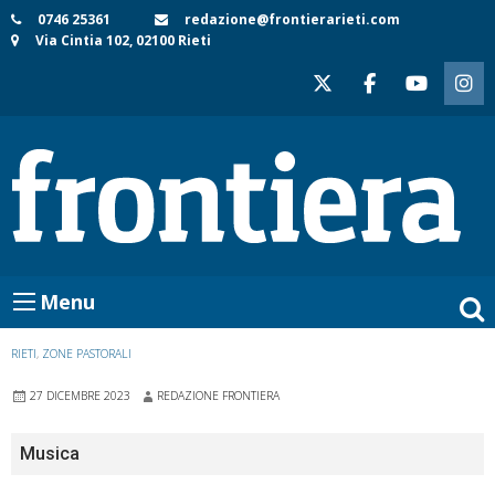
Skip
0746 25361
redazione@frontierarieti.com
Via Cintia 102, 02100 Rieti
to
content
Menu
RIETI
,
ZONE PASTORALI
27 DICEMBRE 2023
REDAZIONE FRONTIERA
Musica