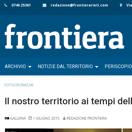
Skip
0746 25361
redazione@frontierarieti.com
Via
to
content
ARCHIVIO
NOTIZIE DAL TERRITORIO
PERISCOPIO
FOTOCRONACHE
Il nostro territorio ai tempi d
GALLERIA
1 GIUGNO 2015
REDAZIONE FRONTIERA