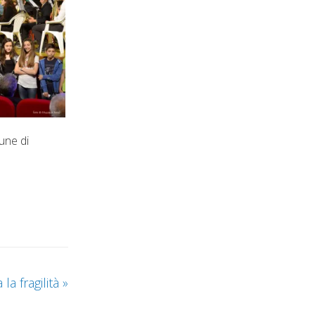
une di
la fragilità
»